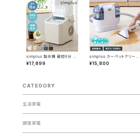
simplus 製氷機 最短6分 透
simplus カーペットクリーナ
明氷 氷作り 5サイズ調整可能
ー ノズル4種付き シンプラス
¥17,899
¥15,800
最小クラス 連続製氷 自動洗
SP-CC01
浄 卓上 家庭用 連続製氷機
排水口付き 自動停止 宅飲み
パーティー シンプラス SP-CE
D04
CATEGORY
生活家電
テレビ
調理家電