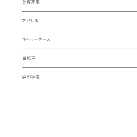
冷蔵庫・冷凍庫
美容家電
洗濯機
アパレル
掃除機
バッグ
キャリーケース
電動モップ
メンズ
AV機器
自転車
カーペットクリーナー
レディース
シュレッダー
季節家電
照明器具
扇風機
電動モップ
サーキュレーター
自動開閉ゴミ箱
スポットクーラー