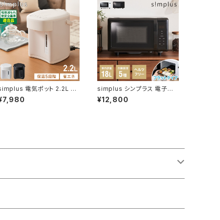
simplus 電気ポット 2.2L 省
simplus シンプラス 電子レ
エネモード マイコン式 シンプ
ンジ 18L ヘルツフリー フラッ
¥7,980
¥12,800
ラス SP-PD22
トテーブル 600W 500W 単
機能 シンプル チャイルドロッ
ク付き SP-ER01-WH