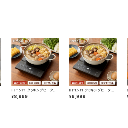
IHコンロ クッキングヒーター
IHコンロ クッキングヒーター
1000W 卓上IH調理器 1口 8
1400W 卓上IH調理器 1口 8
¥8,999
¥9,999
段階 揚げ物 高火力 切り忘れ
段階 揚げ物 高火力 切り忘れ
防止 保温 タイマー機能 コン
防止 保温 タイマー機能 コン
パクト 台所 食卓 一人暮らし
パクト 台所 食卓 一人暮らし
自炊 新生活 simplus シンプ
自炊 新生活 simplus シンプ
ラス SP-NIHC01-BK【送料
ラス SP-NIHC02-BK【送料
無料】
無料】