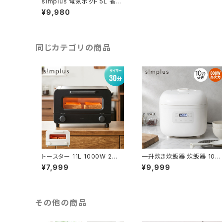
simplus 電気ポット 5L 省エ
ネモード マイコン式 シンプラ
¥9,980
ス SP-PD50
同じカテゴリの商品
トースター 11L 1000W 2枚
一升炊き炊飯器 炊飯器 10合
焼きオーブントースター 10
マイコン式 炊飯ジャー 白米
¥7,999
¥9,999
0℃~230℃ タイマー付き 温
無洗米 早炊き 玄米 お粥 雑
度無段階調整 コンパクト 大
穀米 スチーム調理 保温 予約
容量 シンプル ピザ おしゃれ
機能 シンプルデザイン ご飯
一人暮らし simplus シンプラ
高火力 手入れ簡単 simplus
ス SP-TT02【送料無料】
シンプラス SP-RCMC10【送
その他の商品
料無料】