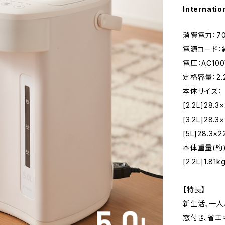
Internatio
消費電力：7
電源コード：約
電圧：AC100
定格容量：2.2L
本体サイズ：
[2.2L]28.3
[3.2L]28.3
[5L]28.3×
本体重量(約)
[2.2L]1.81k
【特長】
新生活、一人暮
窓付き、省エ