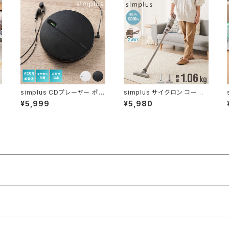
simplus CDプレーヤー ポー
simplus サイクロン コード
タブル 2電源対応 小型 乾電
式 掃除機 2WAY ハンディー
¥5,999
¥5,980
池 USB給電 イヤホン付き リ
サイクロン掃除機 シンプラス
スニング プログラム再生 リピ
SP-VC01
ート再生 イントロ再生 語学学
習 学生 持ち運び シンプラス
SP-CDP01