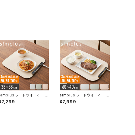
simplus フードウォーマー 保
simplus フードウォーマー 保
温プレート ホールピザ用 ホッ
温プレート プレート6枚用 ホ
¥7,299
¥7,999
トプレート 食事マット シリコ
ットプレート 食事マット シリコ
ン製 防水 10秒急速加熱 60
ン製 防水 10秒急速加熱 60
~100℃ 3段階温度調節 折り
~100℃ 3段階温度調節 折り
畳み式 家庭用 操作簡単 お手
畳み式 家庭用 操作簡単 お手
入れ簡単 シンプラス SP-HW
入れ簡単 シンプラス SP-HW
P03 食品保温機
P01 食品保温機