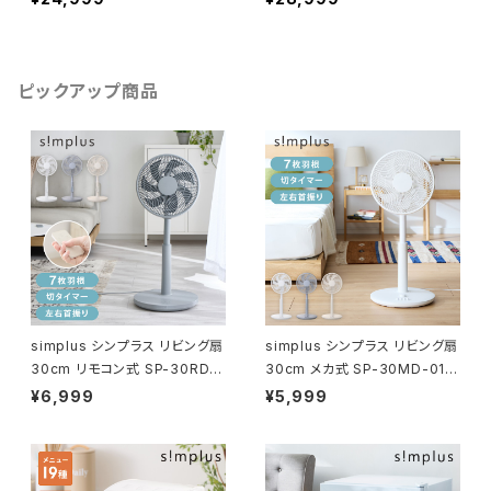
テレビ シンプラス SP-24T
CSデジタル HD simplus
VD-01
シンプラス SP-32TVD-01
VAパネル 壁掛け対応
ピックアップ商品
simplus シンプラス リビング扇
simplus シンプラス リビング扇
30cm リモコン式 SP-30RD-
30cm メカ式 SP-30MD-01 7
01 7枚羽 扇風機 シンプル タイ
枚羽 扇風機 シンプル タイマー
¥6,999
¥5,999
マー リズム風 おやすみ風 首振
首振り 風量3段階 ボタン式 高
り 風量3段階 高さ調節
さ調節