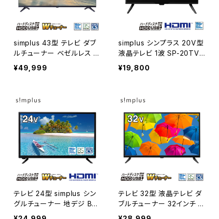
simplus 43型 テレビ ダブ
simplus シンプラス 20V型
ルチューナー ベゼルレス フ
液晶テレビ 1波 SP-20TVD
ルハイビジョン 液晶テレビ
-01
¥49,999
¥19,800
SP-43TVD-01 シンプラス
日本メーカー製LSI搭載 裏
番組 VAパネル 地上 BS 11
0度CSデジタル 外付けHD
D録画機能
テレビ 24型 simplus シン
テレビ 32型 液晶テレビ ダ
グルチューナー 地デジ BS
ブルチューナー 32インチ 裏
110度CSデジタル HD 液晶
録画 3波 地デジ BS 110度
¥24,999
¥28,999