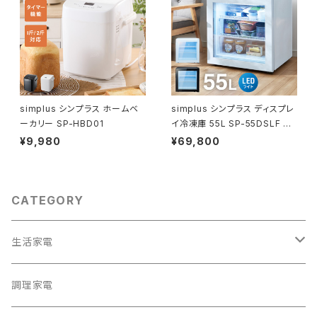
simplus シンプラス ホームベ
simplus シンプラス ディスプレ
ーカリー SP-HBD01
イ冷凍庫 55L SP-55DSLF シ
ョーケース仕様 冷凍庫 店舗 業
¥9,980
¥69,800
務用
CATEGORY
生活家電
テレビ
調理家電