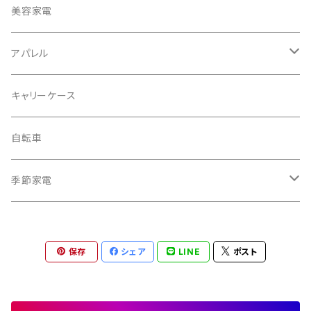
冷蔵庫・冷凍庫
美容家電
洗濯機
アパレル
掃除機
バッグ
キャリーケース
電動モップ
メンズ
AV機器
自転車
カーペットクリーナー
レディース
シュレッダー
季節家電
照明器具
扇風機
保存
シェア
LINE
ポスト
電動モップ
サーキュレーター
自動開閉ゴミ箱
スポットクーラー