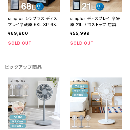
simplus シンプラス ディス
simplus ディスプレイ 冷凍
プレイ冷蔵庫 68L SP-68D
庫 21L ガラストップ 店舗
SL ショーケース仕様
業務用 セカンド SP-SD21
¥69,800
¥55,999
シンプラス 卓上 コンパクト
ショーケース
SOLD OUT
SOLD OUT
ピックアップ商品