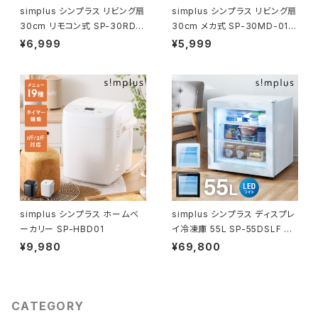
simplus シンプラス リビング扇
simplus シンプラス リビング扇
30cm リモコン式 SP-30RD-
30cm メカ式 SP-30MD-01 7
01 7枚羽 扇風機 シンプル タイ
枚羽 扇風機 シンプル タイマー
¥6,999
¥5,999
マー リズム風 おやすみ風 首振
首振り 風量3段階 ボタン式 高
り 風量3段階 高さ調節
さ調節
simplus シンプラス ホームベ
simplus シンプラス ディスプレ
ーカリー SP-HBD01
イ冷凍庫 55L SP-55DSLF シ
ョーケース仕様 冷凍庫 店舗 業
¥9,980
¥69,800
務用
CATEGORY