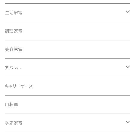
生活家電
テレビ
調理家電
冷蔵庫・冷凍庫
美容家電
洗濯機
アパレル
掃除機
バッグ
キャリーケース
電動モップ
メンズ
AV機器
自転車
カーペットクリーナー
レディース
シュレッダー
季節家電