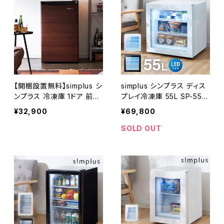
【開梱設置無料】simplus シ
simplus シンプラス ディス
ンプラス 冷凍庫 1ドア 前開
プレイ冷凍庫 55L SP-55D
き 88L SP-88LF1-WD ダ
SLF ショーケース仕様 冷凍
¥32,900
¥69,800
ークウッド 木目調 直冷式
庫 店舗 業務用
引き出し 3段 大容量
SOLD OUT