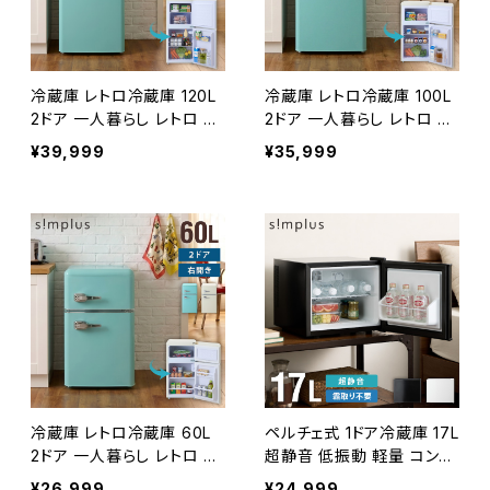
冷蔵庫 レトロ冷蔵庫 120L
冷蔵庫 レトロ冷蔵庫 100L
2ドア 一人暮らし レトロ レ
2ドア 一人暮らし レトロ レ
トロカラー デザイン サブ 冷
トロカラー デザイン サブ 冷
¥39,999
¥35,999
凍 冷蔵 おしゃれ かわいい
凍 冷蔵 おしゃれ かわいい
アイボリー ミントグリーン
アイボリー ミントグリーン
キッチン家電 新生活 simpl
キッチン家電 新生活 simpl
us シンプラス SP-120LRD
us シンプラス SP-100LRD
2【送料無料】
2【送料無料】
冷蔵庫 レトロ冷蔵庫 60L
ペルチェ式 1ドア冷蔵庫 17L
2ドア 一人暮らし レトロ レ
超静音 低振動 軽量 コンパ
トロカラー デザイン サブ 冷
クト 温度調整 省エネ 右開
¥26,999
¥24,999