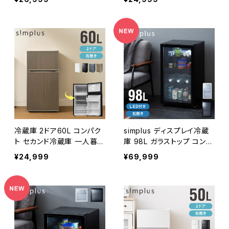
凍 冷蔵 おしゃれ かわいい
き 仕切り サブ冷蔵庫 ミニ
アイボリー ミントグリーン
冷蔵庫 霜取り不要 おしゃ
キッチン家電 新生活 simpl
れ 一人暮らし simplus シ
us シンプラス SP-60LRD2
ンプラス SP-17LPCH シン
【送料無料】
プル 小型
冷蔵庫 2ドア60L コンパク
simplus ディスプレイ冷蔵
ト セカンド冷蔵庫 一人暮ら
庫 98L ガラストップ コンプ
し オフィス 家庭用 右開き
レッサー式 温度設定0-1
¥24,999
¥69,999
新生活 冷凍 コンパクト 温
0℃ 1ドア LEDライト 右開き
度調整可 冷凍冷蔵庫 キッ
サブ冷蔵庫 省エネ 高さ調
チン家電 simplus シンプラ
節 おしゃれ 一人暮らし シ
ス SP-60NLD2
ンプラス SP-98DSL