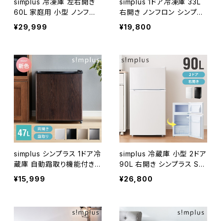
simplus 冷凍庫 左右開き
simplus 1ドア冷凍庫 33L
60L 家庭用 小型 ノンフロ
右開き ノンフロン シンプラ
ン 前開き 業務用 フリーザ
ス SP-33LRFD1
¥29,999
¥19,800
ー ストッカー スリム 冷凍
食品 保存 ストック SP-60L
RFD1 シンプラス
simplus シンプラス 1ドア冷
simplus 冷蔵庫 小型 2ドア
蔵庫 自動霜取り機能付き
90L 右開き シンプラス SP-
47L SP-47LD
90LD2
¥15,999
¥26,800