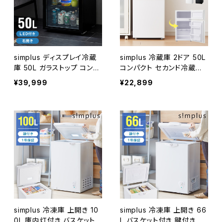
simplus ディスプレイ冷蔵
simplus 冷蔵庫 2ドア 50L
庫 50L ガラストップ コンプ
コンパクト セカンド冷蔵庫
レッサー式 温度設定0-1
一人暮らし オフィス 右開き
¥39,999
¥22,899
0℃ 1ドア LEDライト 右開き
新生活 コンパクト 温度調
サブ冷蔵庫 省エネ 高さ調
整可 冷凍冷蔵庫 SP-50LD
節 おしゃれ 一人暮らし シ
2 シンプラス
ンプラス SP-50DSL
simplus 冷凍庫 上開き 10
simplus 冷凍庫 上開き 66
0L 庫内灯付き バスケット
L バスケット付き 鍵付き 静