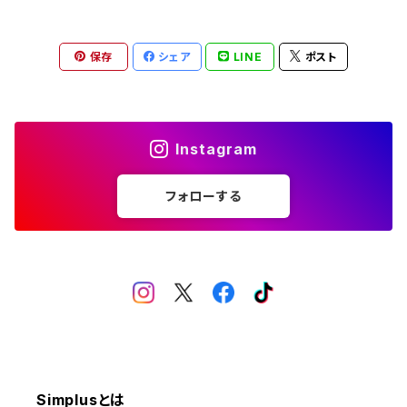
照明器具
扇風機
保存
シェア
LINE
ポスト
電動モップ
サーキュレーター
自動開閉ゴミ箱
スポットクーラー
Instagram
体重計
フォローする
電気ポット
食器洗い乾燥機
布団乾燥機
Simplusとは
ラミネーター