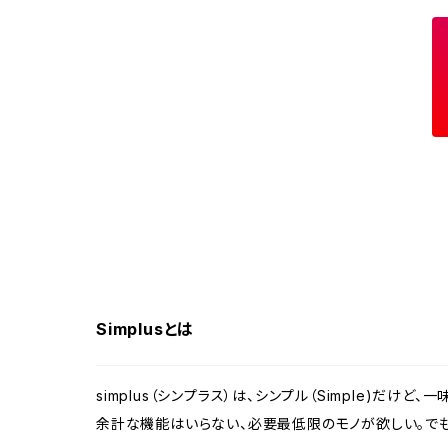
自動開閉ゴミ箱
スポットクーラー
体重計
電気ポット
食器洗い乾燥機
布団乾燥機
Simplusとは
ラミネーター
モニター
simplus（シンプラス）は、シンプル（Simple)だけど
余計な機能はいらない、必要最低限のモノが欲しい。でも