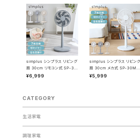
simplus シンプラス リビング
simplus シンプラス リビン
扇 30cm リモコン式 SP-30
扇 30cm メカ式 SP-30MD
RD-01 7枚羽 扇風機 シンプ
-01 7枚羽 扇風機 シンプル
¥6,999
¥5,999
ル タイマー リズム風 おやす
タイマー 首振り 風量3段階
み風 首振り 風量3段階 高さ
ボタン式 高さ調節
調節
CATEGORY
生活家電
テレビ
調理家電