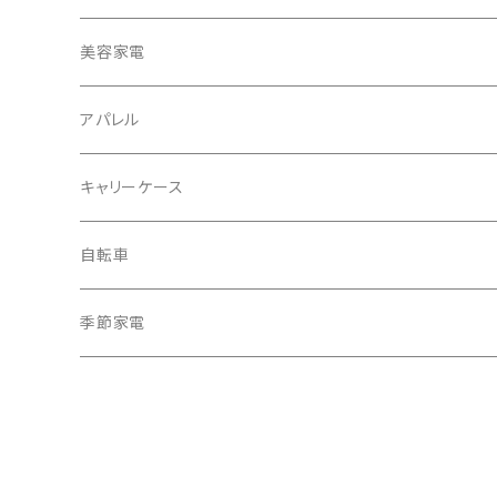
冷蔵庫・冷凍庫
美容家電
洗濯機
アパレル
掃除機
バッグ
キャリーケース
電動モップ
メンズ
AV機器
自転車
カーペットクリーナー
レディース
シュレッダー
季節家電
照明器具
扇風機
電動モップ
サーキュレーター