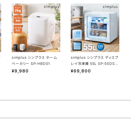
グ
simplus シンプラス ホーム
simplus シンプラス ディスプ
ベーカリー SP-HBD01
レイ冷凍庫 55L SP-55DSL
F ショーケース仕様 冷凍庫
¥9,980
¥69,800
店舗 業務用