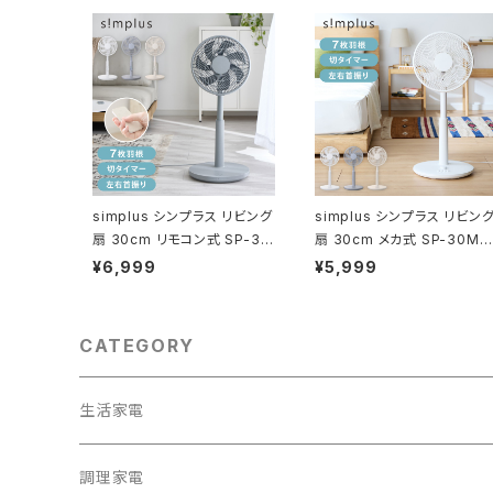
simplus シンプラス リビング
simplus シンプラス リビン
扇 30cm リモコン式 SP-30
扇 30cm メカ式 SP-30MD
RD-01 7枚羽 扇風機 シンプ
-01 7枚羽 扇風機 シンプル
¥6,999
¥5,999
ル タイマー リズム風 おやす
タイマー 首振り 風量3段階
み風 首振り 風量3段階 高さ
ボタン式 高さ調節
調節
CATEGORY
生活家電
テレビ
調理家電