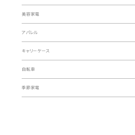
冷蔵庫・冷凍庫
美容家電
洗濯機
アパレル
掃除機
バッグ
キャリーケース
電動モップ
メンズ
AV機器
自転車
カーペットクリーナー
レディース
シュレッダー
季節家電
照明器具
扇風機
電動モップ
サーキュレーター