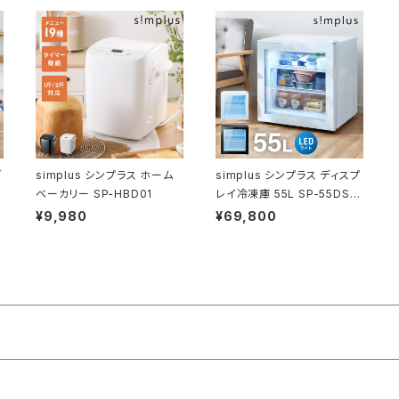
グ
simplus シンプラス ホーム
simplus シンプラス ディスプ
ベーカリー SP-HBD01
レイ冷凍庫 55L SP-55DSL
F ショーケース仕様 冷凍庫
¥9,980
¥69,800
店舗 業務用