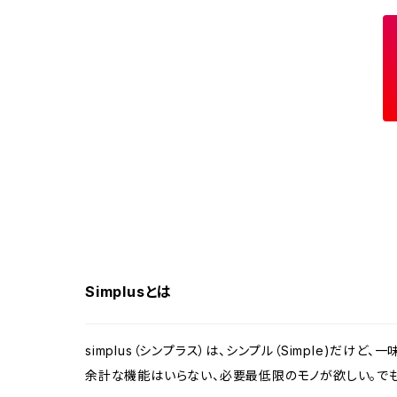
自動開閉ゴミ箱
スポットクーラー
体重計
電気ポット
食器洗い乾燥機
布団乾燥機
Simplusとは
ラミネーター
モニター
simplus（シンプラス）は、シンプル（Simple)だけど
余計な機能はいらない、必要最低限のモノが欲しい。でも