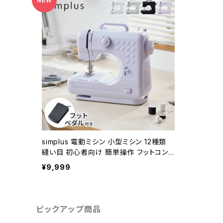
simplus 電動ミシン 小型ミシン 12種類
縫い目 初心者向け 簡単操作 フットコント
ローラー LEDライト ミシン糸 ボビン 軽量
¥9,999
2WAY給電 手作り 子供 家庭用 新生活
シンプラス SP-MS01【送料無料】
ピックアップ商品