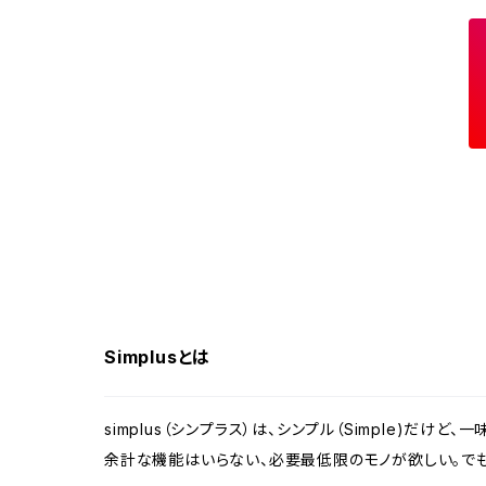
自動開閉ゴミ箱
スポットクーラー
体重計
電気ポット
食器洗い乾燥機
布団乾燥機
Simplusとは
ラミネーター
モニター
simplus（シンプラス）は、シンプル（Simple)だけど
余計な機能はいらない、必要最低限のモノが欲しい。でも