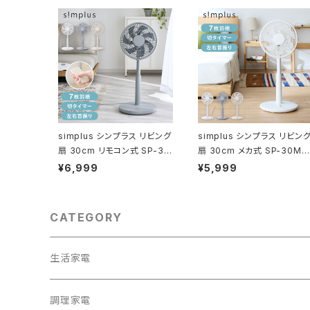
simplus シンプラス リビング
simplus シンプラス リビン
扇 30cm リモコン式 SP-30
扇 30cm メカ式 SP-30MD
RD-01 7枚羽 扇風機 シンプ
-01 7枚羽 扇風機 シンプル
¥6,999
¥5,999
ル タイマー リズム風 おやす
タイマー 首振り 風量3段階
み風 首振り 風量3段階 高さ
ボタン式 高さ調節
調節
CATEGORY
生活家電
テレビ
調理家電