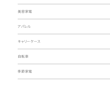
冷蔵庫・冷凍庫
美容家電
洗濯機
アパレル
掃除機
バッグ
キャリーケース
電動モップ
メンズ
AV機器
自転車
カーペットクリーナー
レディース
シュレッダー
季節家電
照明器具
扇風機
電動モップ
サーキュレーター