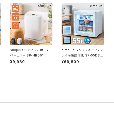
グ
simplus シンプラス ホーム
simplus シンプラス ディスプ
ベーカリー SP-HBD01
レイ冷凍庫 55L SP-55DSL
F ショーケース仕様 冷凍庫
¥9,980
¥69,800
店舗 業務用