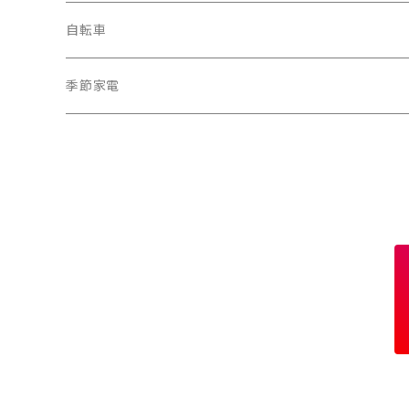
電動モップ
メンズ
AV機器
自転車
カーペットクリーナー
レディース
シュレッダー
季節家電
照明器具
扇風機
電動モップ
サーキュレーター
自動開閉ゴミ箱
スポットクーラー
体重計
電気ポット