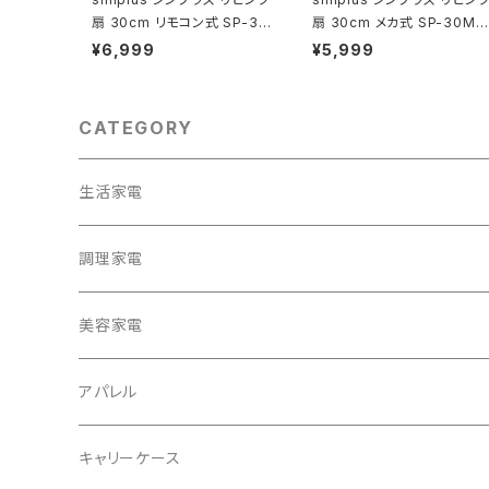
扇 30cm リモコン式 SP-30
扇 30cm メカ式 SP-30MD
RD-01 7枚羽 扇風機 シンプ
-01 7枚羽 扇風機 シンプル
¥6,999
¥5,999
ル タイマー リズム風 おやす
タイマー 首振り 風量3段階
み風 首振り 風量3段階 高さ
ボタン式 高さ調節
調節
CATEGORY
生活家電
テレビ
調理家電
冷蔵庫・冷凍庫
美容家電
洗濯機
アパレル
掃除機
バッグ
キャリーケース