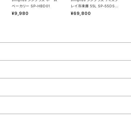
ベーカリー SP-HBD01
レイ冷凍庫 55L SP-55DSL
F ショーケース仕様 冷凍庫
¥9,980
¥69,800
店舗 業務用