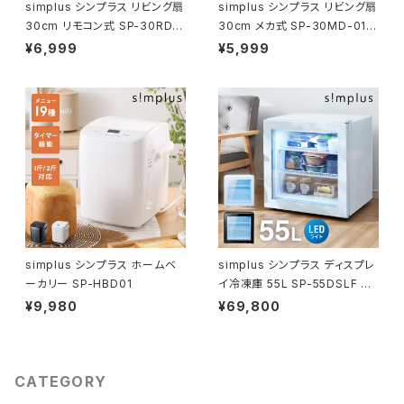
simplus シンプラス リビング扇
simplus シンプラス リビング扇
30cm リモコン式 SP-30RD-
30cm メカ式 SP-30MD-01 7
01 7枚羽 扇風機 シンプル タイ
枚羽 扇風機 シンプル タイマー
¥6,999
¥5,999
マー リズム風 おやすみ風 首振
首振り 風量3段階 ボタン式 高
り 風量3段階 高さ調節
さ調節
simplus シンプラス ホームベ
simplus シンプラス ディスプレ
ーカリー SP-HBD01
イ冷凍庫 55L SP-55DSLF シ
ョーケース仕様 冷凍庫 店舗 業
¥9,980
¥69,800
務用
CATEGORY