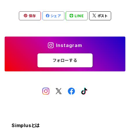
照明器具
扇風機
保存
シェア
LINE
ポスト
電動モップ
サーキュレーター
自動開閉ゴミ箱
スポットクーラー
Instagram
体重計
フォローする
電気ポット
食器洗い乾燥機
布団乾燥機
Simplusとは
ラミネーター