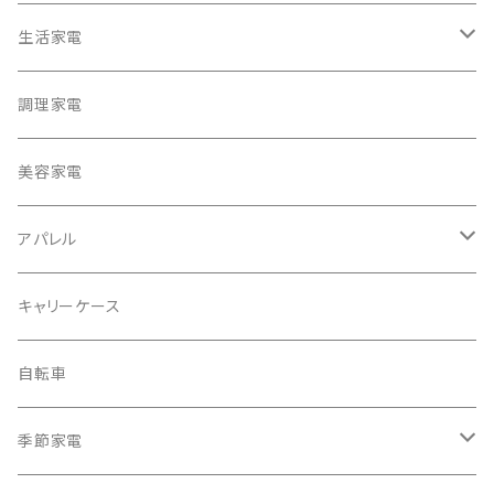
生活家電
テレビ
調理家電
冷蔵庫・冷凍庫
美容家電
洗濯機
アパレル
掃除機
バッグ
キャリーケース
電動モップ
メンズ
AV機器
自転車
カーペットクリーナー
レディース
シュレッダー
季節家電