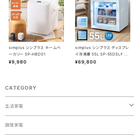
simplus シンプラス ホームベ
simplus シンプラス ディスプレ
ーカリー SP-HBD01
イ冷凍庫 55L SP-55DSLF シ
ョーケース仕様 冷凍庫 店舗 業
¥9,980
¥69,800
務用
CATEGORY
生活家電
テレビ
調理家電