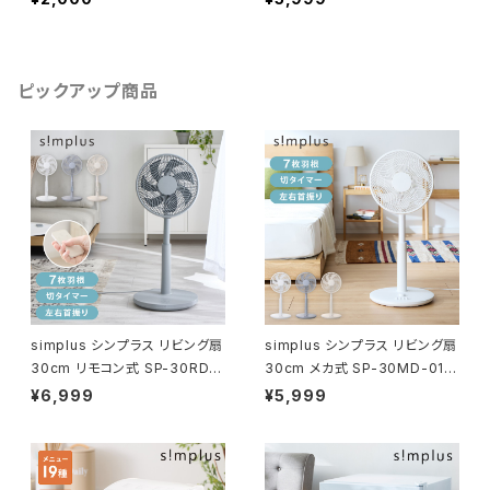
ム 印刷物保護 パンフレット
熱保護 加熱均一 気泡なし
名刺 写真 透明度 グロス
125ミクロン 125μm 最大対
耐水性 3層構造 長持ち 反
応用紙厚さ0.5mm ラミネー
りを防ぐ シンプラス SP-LM
ト機 ABS機能 シンプラス S
ピックアップ商品
N-A5【送料無料】
P-LMN01
simplus シンプラス リビング扇
simplus シンプラス リビング扇
30cm リモコン式 SP-30RD-
30cm メカ式 SP-30MD-01 7
01 7枚羽 扇風機 シンプル タイ
枚羽 扇風機 シンプル タイマー
¥6,999
¥5,999
マー リズム風 おやすみ風 首振
首振り 風量3段階 ボタン式 高
り 風量3段階 高さ調節
さ調節