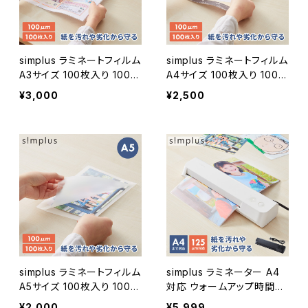
simplus ラミネートフィルム
simplus ラミネートフィルム
A3サイズ 100枚入り 100μ
A4サイズ 100枚入り 100μ
m ラミネーター専用フィル
m ラミネーター専用フィル
¥3,000
¥2,500
ム 印刷物保護 パンフレット
ム 印刷物保護 パンフレット
名刺 写真 透明度 グロス
名刺 写真 透明度 グロス
耐水性 3層構造 長持ち 反
耐水性 3層構造 長持ち 反
りを防ぐ シンプラス SP-LM
りを防ぐ シンプラス SP-LM
N-A3【送料無料】
N-A4【送料無料】
simplus ラミネートフィルム
simplus ラミネーター A4
A5サイズ 100枚入り 100μ
対応 ウォームアップ時間3
m ラミネーター専用フィル
分 コンパクト 簡単操作 過
¥2,000
¥5,999