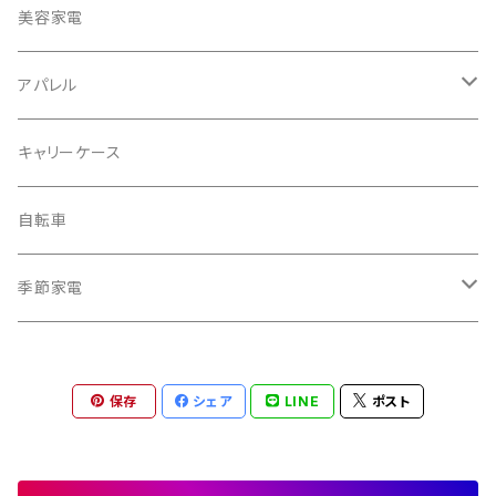
冷蔵庫・冷凍庫
美容家電
洗濯機
アパレル
掃除機
バッグ
キャリーケース
電動モップ
メンズ
AV機器
自転車
カーペットクリーナー
レディース
シュレッダー
季節家電
照明器具
扇風機
保存
シェア
LINE
ポスト
電動モップ
サーキュレーター
自動開閉ゴミ箱
スポットクーラー