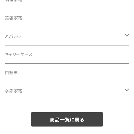
冷蔵庫・冷凍庫
美容家電
洗濯機
アパレル
掃除機
バッグ
キャリーケース
電動モップ
メンズ
AV機器
自転車
カーペットクリーナー
レディース
シュレッダー
季節家電
照明器具
扇風機
商品一覧に戻る
電動モップ
サーキュレーター