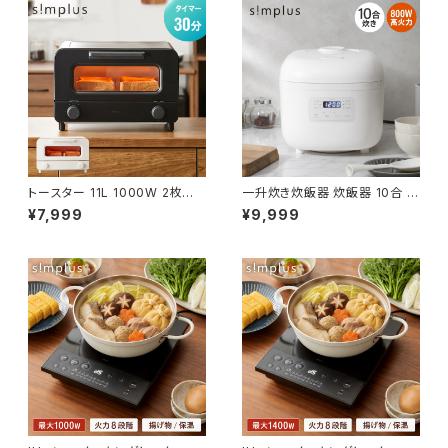
トースター 11L 1000W 2枚焼き
一升炊き炊飯器 炊飯器 10合 マ
オーブントースター 100℃~23
イコン式 炊飯ジャー 白米 無洗
¥7,999
¥9,999
0℃ タイマー付き 温度無段階調
米 早炊き 玄米 お粥 雑穀米 ス
整 コンパクト 大容量 シンプル
チーム調理 保温 予約 機能 シン
ピザ おしゃれ 一人暮らし simp
プルデザイン ご飯 高火力 手入
lus シンプラス SP-TT02【送料
れ簡単 simplus シンプラス SP
無料】
-RCMC10【送料無料】