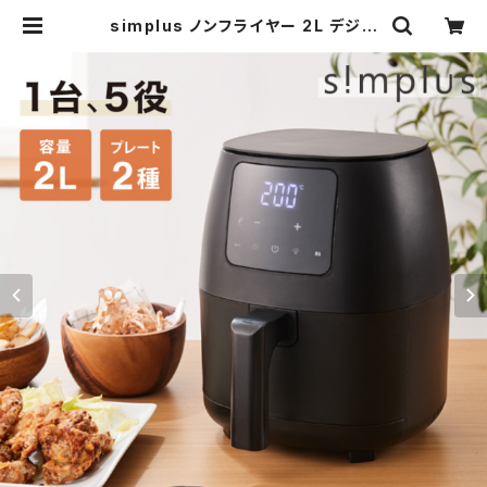
simplus ノンフライヤー 2L デジタ
ル式 グリルプレート2種付き シンプラ
ス SP-FR02 | simplus シンプラス
Official Store