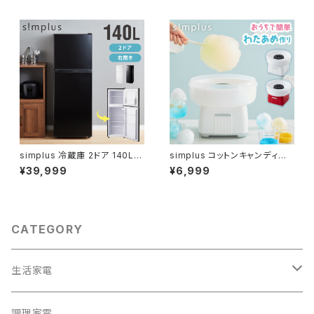
simplus 冷蔵庫 2ドア 140L
simplus コットンキャンディー
冷凍冷蔵庫 家庭用 冷凍庫 一人
メーカー わたあめメーカー お
¥39,999
¥6,999
暮らし オフィス 右開き 新生活
菓子 あめ玉 綿飴 ザラメ コンパ
マット加工 SP-140LD2 温度調
クト 上白糖 均一加熱 カバー付
整可 シンプラス
き 操作簡単 親子 料理 簡単パ
ーティイベント シンプラス SP-
CCM01
CATEGORY
生活家電
テレビ
調理家電