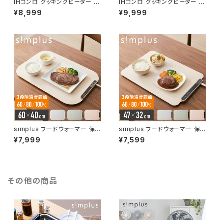
IHコンロ クッキングヒーター 10
IHコンロ クッキングヒーター 14
00W 卓上IH調理器 1口 8段階
00W 卓上IH調理器 1口 8段階
¥8,999
¥9,999
揚げ物 高火力 切り忘れ防止 保
揚げ物 高火力 切り忘れ防止 保
温 タイマー機能 コンパクト 台
温 タイマー機能 コンパクト 台
所 食卓 一人暮らし 自炊 新生活
所 食卓 一人暮らし 自炊 新生活
simplus シンプラス SP-NIHC
simplus シンプラス SP-NIHC
01-BK【送料無料】
02-BK【送料無料】
simplus フードウォーマー 保
simplus フードウォーマー 保
温プレート プレート6枚用 ホッ
温プレート プレート4枚用 ホッ
¥7,999
¥7,599
トプレート 食事マット シリコン
トプレート 食事マット シリコン
製 防水 10秒急速加熱 60~10
製 防水 10秒急速加熱 60~10
0℃ 3段階温度調節 折り畳み式
0℃ 3段階温度調節 折り畳み式
家庭用 操作簡単 お手入れ簡単
家庭用 操作簡単 お手入れ簡単
シンプラス SP-HWP01 食品保
シンプラス SP-HWP02 食品保
その他の商品
温機
温機