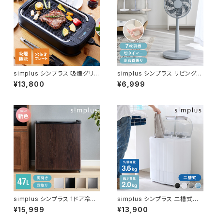
simplus シンプラス 吸煙グリル
simplus シンプラス リビング扇
ホットプレート SP-GL02 焼肉
30cm リモコン式 SP-30RD-
¥13,800
¥6,999
プレート
01 7枚羽 扇風機 シンプル タイ
マー リズム風 おやすみ風 首振
り 風量3段階 高さ調節
simplus シンプラス 1ドア冷蔵
simplus シンプラス 二槽式洗
庫 自動霜取り機能付き 47L SP
濯機 脱水付き 小型洗濯機 SP-
¥15,999
¥13,900
-47LD
NWM01