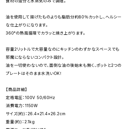
食材の油分と水蒸気のみで調理。
油を使用して揚げたものよりも脂肪分約80％カットし、ヘルシー
な仕上がりになります。
360°の熱風循環でカラッと焼き上がります。
容量2リットルで大容量なのにキッチンのわずかなスペースでも
邪魔にならないコンパクト設計。
油を一切使わないので、面倒な油の後始末も無く、ポットと2つの
プレートはそのまま水洗いOK！
【商品詳細】
定格電圧：100V 50/60Hz
消費電力：1150W
サイズ(約)：26.4×21.4×26.2cm
重量(約)：2.1kg