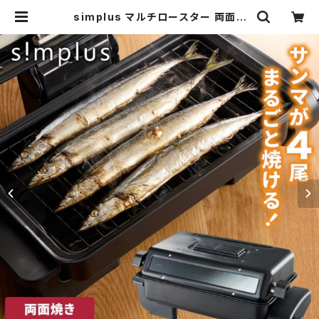
simplus マルチロースター 両面ヒ
ーター タイマー付き SP-FRS01 マ
ットブラック | simplus シンプラス
Official Store