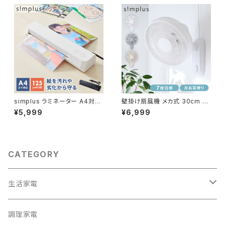
SP-ER01-WH
イントロ再生 語学学習 学生 持
ち運び シンプラス SP-CDP01
simplus ラミネーター A4対応
壁掛け扇風機 メカ式 30cm 7
ウォームアップ時間3分 コンパク
枚羽 扇風機 シンプル 首振り 風
¥5,999
¥6,999
ト 簡単操作 過熱保護 加熱均一
量3段階 ダイヤル式 お手入れ
気泡なし 125ミクロン 125μm
簡単 コンパクト 省スペース 紐
最大対応用紙厚さ0.5mm ラミ
付き 換気 羽根分解 洗える sim
ネート機 ABS機能 シンプラス
plus シンプラス SP-30KMD-
SP-LMN01
01
CATEGORY
生活家電
テレビ
調理家電