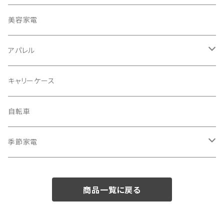
冷蔵庫・冷凍庫
美容家電
洗濯機
アパレル
掃除機
バッグ
キャリーケース
電動モップ
メンズ
AV機器
自転車
カーペットクリーナー
レディース
シュレッダー
季節家電
照明器具
扇風機
商品一覧に戻る
電動モップ
サーキュレーター