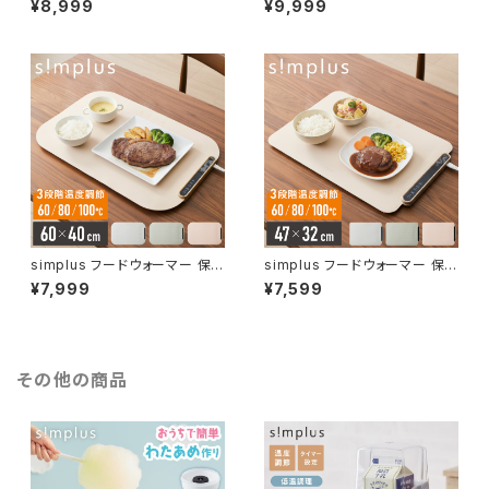
¥8,999
¥9,999
揚げ物 高火力 切り忘れ防止 保
揚げ物 高火力 切り忘れ防止 保
温 タイマー機能 コンパクト 台
温 タイマー機能 コンパクト 台
所 食卓 一人暮らし 自炊 新生活
所 食卓 一人暮らし 自炊 新生活
simplus シンプラス SP-NIHC
simplus シンプラス SP-NIHC
01-BK【送料無料】
02-BK【送料無料】
simplus フードウォーマー 保
simplus フードウォーマー 保
温プレート プレート6枚用 ホッ
温プレート プレート4枚用 ホッ
¥7,999
¥7,599
トプレート 食事マット シリコン
トプレート 食事マット シリコン
製 防水 10秒急速加熱 60~10
製 防水 10秒急速加熱 60~10
0℃ 3段階温度調節 折り畳み式
0℃ 3段階温度調節 折り畳み式
家庭用 操作簡単 お手入れ簡単
家庭用 操作簡単 お手入れ簡単
シンプラス SP-HWP01 食品保
シンプラス SP-HWP02 食品保
その他の商品
温機
温機