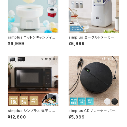
simplus コットンキャンディー
simplus ヨーグルトメーカー
メーカー わたあめメーカー お
牛乳パック ステンレススプーン
¥6,999
¥5,999
菓子 あめ玉 綿飴 ザラメ コンパ
付き 豆乳 サラダチキン フルーツ
クト 上白糖 均一加熱 カバー付
ビネガー 甘酒 納豆 麹 発酵食
き 操作簡単 親子 料理 簡単パ
品 低温調理 温度設定 タイマー
ーティイベント シンプラス SP-
設定 手入れ簡単 シンプラス SP
CCM01
-YG01
simplus シンプラス 電子レン
simplus CDプレーヤー ポータ
ジ 18L ヘルツフリー フラットテ
ブル 2電源対応 小型 乾電池 U
¥12,800
¥5,999
ーブル 600W 500W 単機能
SB給電 イヤホン付き リスニン
シンプル チャイルドロック付き
グ プログラム再生 リピート再生