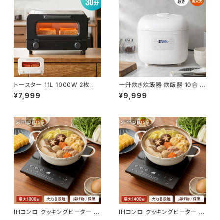
トースター 11L 1000W 2枚焼き
一升炊き炊飯器 炊飯器 10合 マ
オーブントースター 100℃~23
イコン式 炊飯ジャー 白米 無洗
¥7,999
¥9,999
0℃ タイマー付き 温度無段階調
米 早炊き 玄米 お粥 雑穀米 ス
整 コンパクト 大容量 シンプル
チーム調理 保温 予約 機能 シン
ピザ おしゃれ 一人暮らし simp
プルデザイン ご飯 高火力 手入
lus シンプラス SP-TT02【送料
れ簡単 simplus シンプラス SP
無料】
-RCMC10【送料無料】
IHコンロ クッキングヒーター 10
IHコンロ クッキングヒーター 14
00W 卓上IH調理器 1口 8段階
00W 卓上IH調理器 1口 8段階