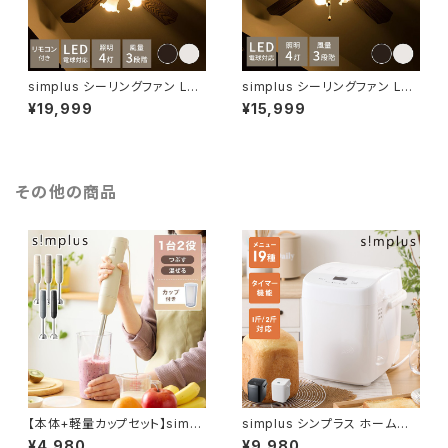
simplus シーリングファン LED
simplus シーリングファン LED
対応 照明4灯 リモコン操作 風
対応 照明4灯 風量3段階 天井
¥19,999
¥15,999
量3段階 天井照明 8畳 10畳 12
照明 8畳 10畳 12畳 おしゃれ
畳 おしゃれ ファン ライト エコ
インテリア ファン ライト エコ 省
省エネ リバーシブル羽根 ブラウ
エネ リバーシブル羽根 ブラウン
ン ホワイト led SP-SLF01 シ
ホワイト led SP-SLF01 シンプ
ンプラス
ラス
その他の商品
【本体+軽量カップセット】simpl
simplus シンプラス ホームベ
us ハンドブレンダー フードプロ
ーカリー SP-HBD01
¥4,980
¥9,980