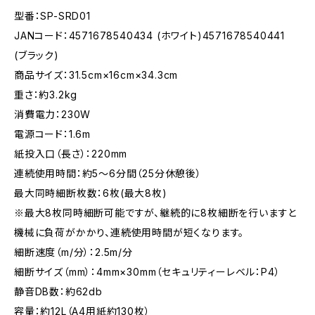
型番：SP-SRD01
JANコード：4571678540434 (ホワイト)4571678540441
(ブラック)
商品サイズ：31.5cm×16cm×34.3cm
重さ：約3.2kg
消費電力：230W
電源コード：1.6m
紙投入口（長さ）：220mm
連続使用時間：約5～6分間（25分休憩後）
最大同時細断枚数：6枚(最大8枚)
※最大8枚同時細断可能ですが、継続的に8枚細断を行いますと
機械に負荷がかかり、連続使用時間が短くなります。
細断速度（m/分）：2.5m/分
細断サイズ（mm）：4mm×30mm（セキュリティーレベル：P4）
静音DB数：約62db
容量：約12L（A4用紙約130枚）