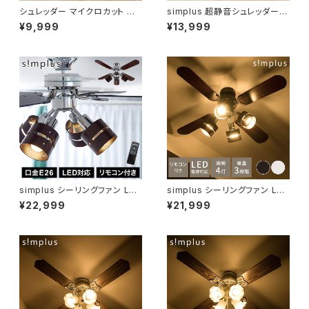
シュレッダー マイクロカット 定
simplus 超静音シュレッダー
格5枚 最大6枚同時細断 電動
シュレッダー機 マイクロカット
¥9,999
¥13,999
小型 家用 オフィス 卓上 コンパ
電動 ホッチキス対応 家用 オフ
クト 個人情報 ホチキス はがき
ィス 業務用 コンパクト 個人情
写真 5分連続使用 8L simplus
報 定格3枚 10分連続使用 カー
シンプラス SP-SRD02【送料無
ド CD/DVD 7.5L シンプラス S
料】
P-SRD03
simplus シーリングファン LED
simplus シーリングファン LED
対応 照明4灯 リモコン操作 風
対応 照明4灯 リモコン操作 風
¥22,999
¥21,999
量3段階 天井照明 8畳 10畳 12
量3段階 天井照明 8畳 10畳 12
畳 おしゃれファン ライト エコ
畳 おしゃれ ファン ライト エコ
省エネ リバーシブル羽根 木目
省エネ リバーシブル羽根 ブラウ
メタリック led SP-SLF01 シン
ン ナチュラル led SP-SLF01
プラス
シンプラス