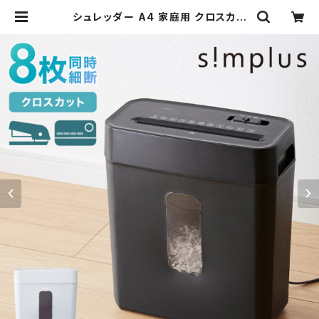
シュレッダー A4 家庭用 クロスカッ
ト 静音 ホッチキス カード可 6枚細断
コンパクト 電動 オフィス 業務用 同時
細断 事務 テレワーク パーソナルシュ
レッダー 5枚細断 simplus シンプラ
ス SP-SRD01 | simplus シンプラ
ス Official Store