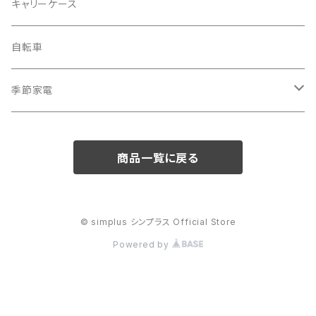
掃除機
バッグ
キャリーケース
電動モップ
メンズ
AV機器
自転車
カーペットクリーナー
レディース
シュレッダー
季節家電
照明器具
扇風機
商品一覧に戻る
電動モップ
サーキュレーター
自動開閉ゴミ箱
スポットクーラー
© simplus シンプラス Official Store
Powered by
体重計
電気ポット