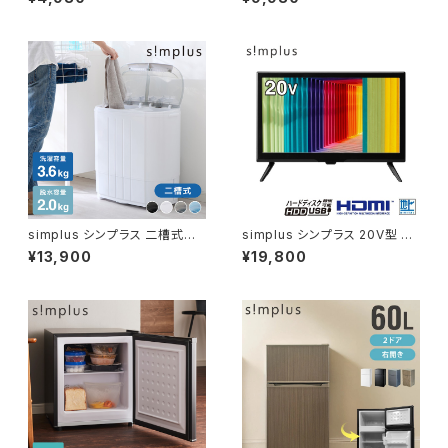
セッサー ブレンダー ミキサー チ
ョッパー 離乳食 介護食 多機能
時短 スムージー 鍋キズ防止 氷
も砕ける シンプラス SP-BD03
simplus シンプラス 二槽式洗
simplus シンプラス 20V型 液
濯機 脱水付き 小型洗濯機 SP-
晶テレビ 1波 SP-20TVD-01
¥13,900
¥19,800
NWM01