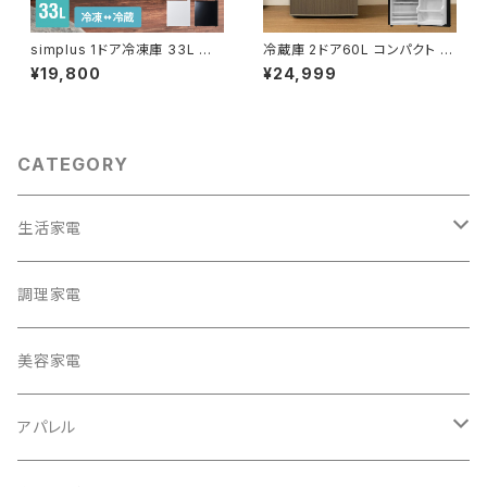
simplus 1ドア冷凍庫 33L 右
冷蔵庫 2ドア60L コンパクト セ
開き ノンフロン シンプラス SP-
カンド冷蔵庫 一人暮らし オフィ
¥19,800
¥24,999
33LRFD1
ス 家庭用 右開き 新生活 冷凍
コンパクト 温度調整可 冷凍冷
蔵庫 キッチン家電 simplus シ
ンプラス SP-60NLD2
CATEGORY
生活家電
テレビ
調理家電
冷蔵庫・冷凍庫
美容家電
洗濯機
アパレル