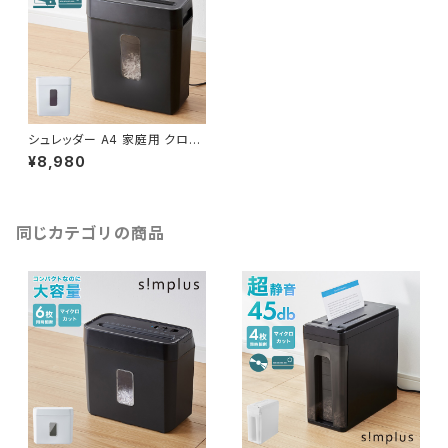
シュレッダー A4 家庭用 クロス
カット 静音 ホッチキス カード可
¥8,980
6枚細断 コンパクト 電動 オフィ
ス 業務用 同時細断 事務 テレワ
ーク パーソナルシュレッダー 5
枚細断 simplus シンプラス SP
-SRD01
同じカテゴリの商品