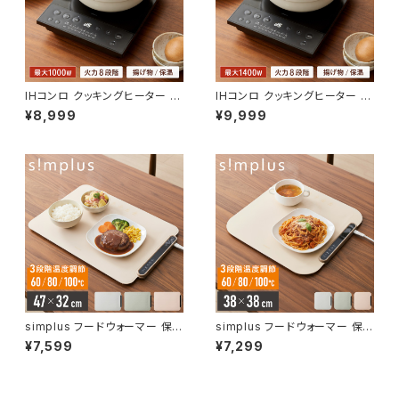
IHコンロ クッキングヒーター 10
IHコンロ クッキングヒーター 14
00W 卓上IH調理器 1口 8段階
00W 卓上IH調理器 1口 8段階
¥8,999
¥9,999
揚げ物 高火力 切り忘れ防止 保
揚げ物 高火力 切り忘れ防止 保
温 タイマー機能 コンパクト 台
温 タイマー機能 コンパクト 台
所 食卓 一人暮らし 自炊 新生活
所 食卓 一人暮らし 自炊 新生活
simplus シンプラス SP-NIHC
simplus シンプラス SP-NIHC
01-BK【送料無料】
02-BK【送料無料】
simplus フードウォーマー 保
simplus フードウォーマー 保
温プレート プレート4枚用 ホッ
温プレート ホールピザ用 ホット
¥7,599
¥7,299
トプレート 食事マット シリコン
プレート 食事マット シリコン製
製 防水 10秒急速加熱 60~10
防水 10秒急速加熱 60~100℃
0℃ 3段階温度調節 折り畳み式
3段階温度調節 折り畳み式 家
家庭用 操作簡単 お手入れ簡単
庭用 操作簡単 お手入れ簡単 シ