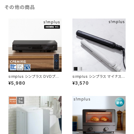
シンプラス SP-HWP02 食品保
ンプラス SP-HWP03 食品保温
その他の商品
温機
機
simplus シンプラス DVDプレ
simplus シンプラス マイナスイ
イヤー HDMI対応 リモコン付き
オン ストレートヘアアイロン 23
¥5,980
¥3,570
HDVD-01
0℃ 海外対応 24mm ポーチ付
SP-RHST02