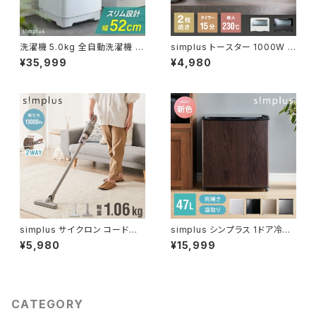
洗濯機 5.0kg 全自動洗濯機 縦
simplus トースター 1000W 2
型洗濯機 一人暮らし 上開き 温
枚焼き オーブントースター SP-
¥35,999
¥4,980
風乾燥 槽洗浄 予約タイマー 部
TT01
屋干し チャイルドロック 新生活
脱水 節水 コンパクト 静音 小型
simplus シンプラス SP-ZWM
50
simplus サイクロン コード式
simplus シンプラス 1ドア冷蔵
掃除機 2WAY ハンディー サイ
庫 自動霜取り機能付き 47L SP
¥5,980
¥15,999
クロン掃除機 シンプラス SP-V
-47LD
C01
CATEGORY