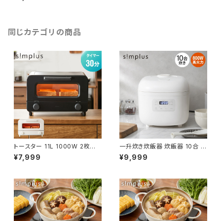
トプレート 食事マット シリコン
製 防水 10秒急速加熱 60~10
0℃ 3段階温度調節 折り畳み式
家庭用 操作簡単 お手入れ簡単
シンプラス SP-HWP01 食品保
同じカテゴリの商品
温機
トースター 11L 1000W 2枚焼き
一升炊き炊飯器 炊飯器 10合 マ
オーブントースター 100℃~23
イコン式 炊飯ジャー 白米 無洗
¥7,999
¥9,999
0℃ タイマー付き 温度無段階調
米 早炊き 玄米 お粥 雑穀米 ス
整 コンパクト 大容量 シンプル
チーム調理 保温 予約 機能 シン
ピザ おしゃれ 一人暮らし simp
プルデザイン ご飯 高火力 手入
lus シンプラス SP-TT02【送料
れ簡単 simplus シンプラス SP
無料】
-RCMC10【送料無料】