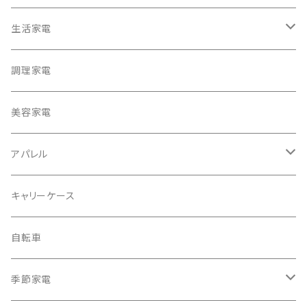
生活家電
テレビ
調理家電
冷蔵庫・冷凍庫
美容家電
洗濯機
アパレル
掃除機
バッグ
キャリーケース
電動モップ
メンズ
AV機器
自転車
カーペットクリーナー
レディース
シュレッダー
季節家電