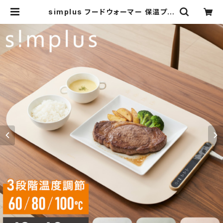
simplus フードウォーマー 保温プレ
ート プレート6枚用 ホットプレート
食事マット シリコン製 防水 10秒急速
加熱 60~100℃ 3段階温度調節 折
り畳み式 家庭用 操作簡単 お手入れ
簡単 シンプラス SP-HWP01 食品保
温機 | simplus シンプラス Officia
l Store