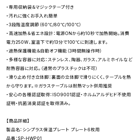
・専用収納袋＆マジックテープ付き
・汚れに強くお手入れ簡単
・3段階温度調節（60℃/80℃/100℃）
・高速加熱＆省エネ設計：電源ONから約10秒で加熱開始。消費
電力250W、室温下で約13分で100℃に到達します。
・過熱保護機能＆自動オフ機能（3時間無操作時）
・多様な容器に対応：ステンレス、陶器、ガラス、アルミホイルなど
耐熱容器に対応。（通常のプラスチックは不可）
・滑り止め付き立体脚：裏面の立体脚で滑りにくく、テーブルを熱
から守ります。※ガラステーブルは耐熱マット併用推奨
・安心の各種認証取得：ISO9001認証・ホルムアルデヒド不使用
証明・抗菌消臭認証を取得済み。
【商品詳細】
製品名：シンプラス保温プレート プレート6枚用
品番：SP-HWP01