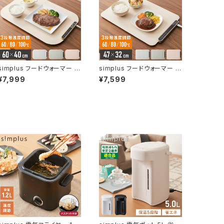
simplus フードウォーマー 保
simplus フードウォーマー 保
温プレート プレート6枚用 ホ
温プレート プレート4枚用 ホ
¥7,999
¥7,599
ットプレート 食事マット シリコ
ットプレート 食事マット シリコ
ン製 防水 10秒急速加熱 60
ン製 防水 10秒急速加熱 60
~100℃ 3段階温度調節 折り
~100℃ 3段階温度調節 折り
畳み式 家庭用 操作簡単 お手
畳み式 家庭用 操作簡単 お手
入れ簡単 シンプラス SP-HW
入れ簡単 シンプラス SP-HW
P01 食品保温機
P02 食品保温機