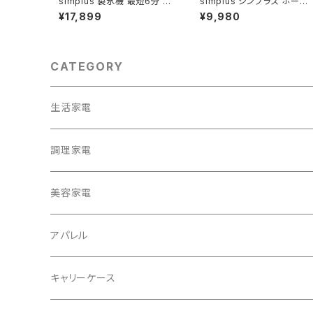
simplus 製氷機 最短6分 透
simplus シンプラス ホーム
明氷 氷作り 5サイズ調整可能
ベーカリー SP-HBD01
¥17,899
¥9,980
最小クラス 連続製氷 自動洗
浄 卓上 家庭用 連続製氷機
排水口付き 自動停止 宅飲み
パーティー シンプラス SP-CE
D04
CATEGORY
生活家電
テレビ
調理家電
冷蔵庫・冷凍庫
美容家電
洗濯機
アパレル
掃除機
バッグ
キャリーケース