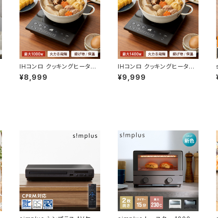
IHコンロ クッキングヒーター
IHコンロ クッキングヒーター
1000W 卓上IH調理器 1口 8
1400W 卓上IH調理器 1口 8
¥8,999
¥9,999
段階 揚げ物 高火力 切り忘れ
段階 揚げ物 高火力 切り忘れ
防止 保温 タイマー機能 コン
防止 保温 タイマー機能 コン
パクト 台所 食卓 一人暮らし
パクト 台所 食卓 一人暮らし
自炊 新生活 simplus シンプ
自炊 新生活 simplus シンプ
ラス SP-NIHC01-BK【送料
ラス SP-NIHC02-BK【送料
無料】
無料】