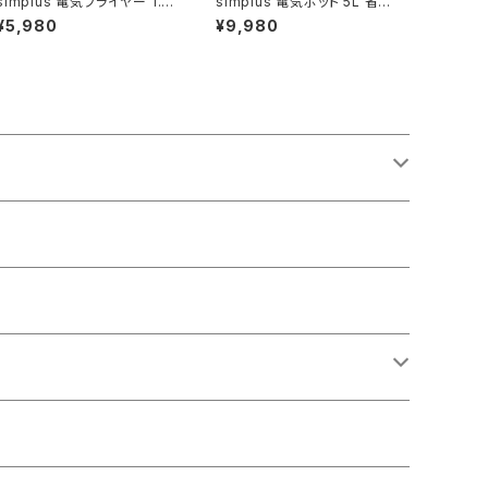
simplus 電気フライヤー 1.2
simplus 電気ポット 5L 省エ
L 蓋付き バケット付き シンプ
ネモード マイコン式 シンプラ
¥5,980
¥9,980
ラス SP-DKF01-BK
ス SP-PD50