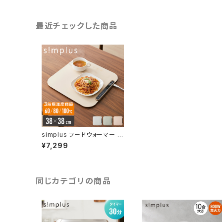
最近チェックした商品
simplus フードウォーマー 保
温プレート ホールピザ用 ホッ
¥7,299
トプレート 食事マット シリコ
ン製 防水 10秒急速加熱 60
~100℃ 3段階温度調節 折り
畳み式 家庭用 操作簡単 お手
入れ簡単 シンプラス SP-HW
同じカテゴリの商品
P03 食品保温機