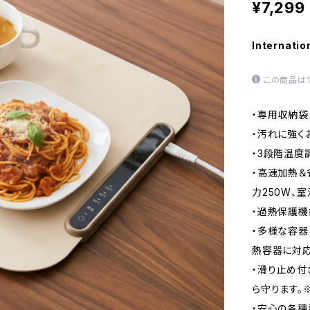
¥7,299
Internatio
この商品は
・専用収納袋
・汚れに強く
・3段階温度調
・高速加熱＆
力250W、室
・過熱保護機
・多様な容器
熱容器に対応
・滑り止め付
ら守ります。
・安心の各種