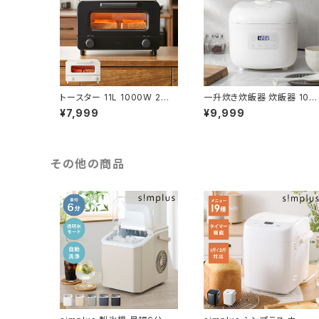
トースター 11L 1000W 2枚
一升炊き炊飯器 炊飯器 10合
焼きオーブントースター 10
マイコン式 炊飯ジャー 白米
¥7,999
¥9,999
0℃~230℃ タイマー付き 温
無洗米 早炊き 玄米 お粥 雑
度無段階調整 コンパクト 大
穀米 スチーム調理 保温 予約
容量 シンプル ピザ おしゃれ
機能 シンプルデザイン ご飯
一人暮らし simplus シンプラ
高火力 手入れ簡単 simplus
ス SP-TT02【送料無料】
シンプラス SP-RCMC10【送
その他の商品
料無料】