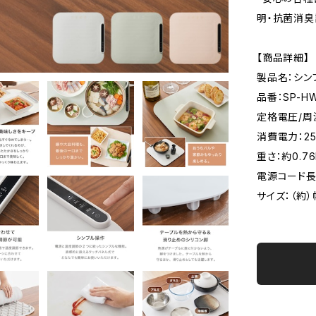
明・抗菌消臭
【商品詳細】
製品名：シン
品番：SP-H
定格電圧/周波
消費電力：2
重さ：約0.76
電源コード長さ
サイズ：（約）