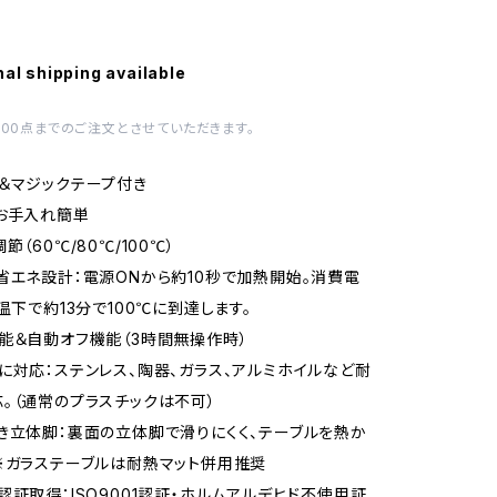
nal shipping available
100点までのご注文とさせていただきます。
＆マジックテープ付き
お手入れ簡単
節（60℃/80℃/100℃）
省エネ設計：電源ONから約10秒で加熱開始。消費電
温下で約13分で100℃に到達します。
能＆自動オフ機能（3時間無操作時）
に対応：ステンレス、陶器、ガラス、アルミホイルなど耐
。（通常のプラスチックは不可）
き立体脚：裏面の立体脚で滑りにくく、テーブルを熱か
※ガラステーブルは耐熱マット併用推奨
認証取得：ISO9001認証・ホルムアルデヒド不使用証