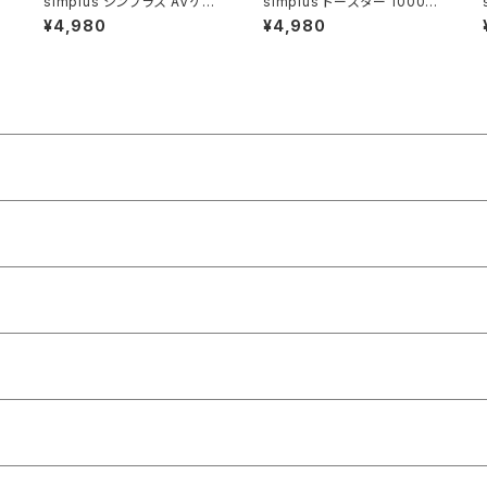
simplus シンプラス AVケー
simplus トースター 1000W
ブル 付属 リモコン付き SP-D
2枚焼き オーブントースター
¥4,980
¥4,980
VDD-01
SP-TT01