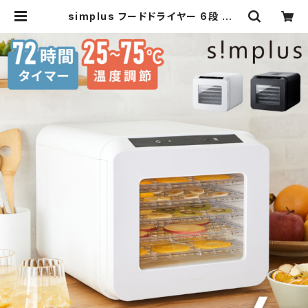
simplus フードドライヤー 6段 ディ
ハイドレーター 食品乾燥 おやつ ドラ
イフード フルーツ 果物 野菜 肉類 ハ
ーブ 干し芋 長期保存食 ペットフード
おつまみ 家庭用 シンプラス SP-FD
02 | simplus シンプラス Official
Store