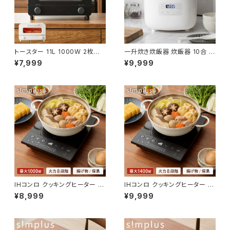
トースター 11L 1000W 2枚焼き
一升炊き炊飯器 炊飯器 10合 マ
オーブントースター 100℃~23
イコン式 炊飯ジャー 白米 無洗
¥7,999
¥9,999
0℃ タイマー付き 温度無段階調
米 早炊き 玄米 お粥 雑穀米 ス
整 コンパクト 大容量 シンプル
チーム調理 保温 予約 機能 シン
ピザ おしゃれ 一人暮らし simp
プルデザイン ご飯 高火力 手入
lus シンプラス SP-TT02【送料
れ簡単 simplus シンプラス SP
無料】
-RCMC10【送料無料】
IHコンロ クッキングヒーター 10
IHコンロ クッキングヒーター 14
00W 卓上IH調理器 1口 8段階
00W 卓上IH調理器 1口 8段階
¥8,999
¥9,999
揚げ物 高火力 切り忘れ防止 保
揚げ物 高火力 切り忘れ防止 保
温 タイマー機能 コンパクト 台
温 タイマー機能 コンパクト 台
所 食卓 一人暮らし 自炊 新生活
所 食卓 一人暮らし 自炊 新生活
simplus シンプラス SP-NIHC
simplus シンプラス SP-NIHC