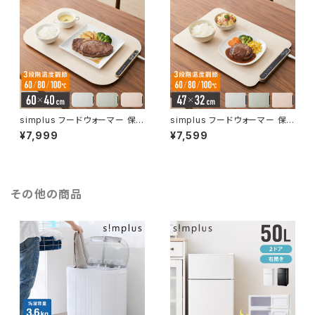
01-BK【送料無料】
02-BK【送料無料】
simplus フードウォーマー 保
simplus フードウォーマー 保
温プレート プレート6枚用 ホッ
温プレート プレート4枚用 ホッ
¥7,999
¥7,599
トプレート 食事マット シリコン
トプレート 食事マット シリコン
製 防水 10秒急速加熱 60~10
製 防水 10秒急速加熱 60~10
0℃ 3段階温度調節 折り畳み式
0℃ 3段階温度調節 折り畳み式
家庭用 操作簡単 お手入れ簡単
家庭用 操作簡単 お手入れ簡単
シンプラス SP-HWP01 食品保
シンプラス SP-HWP02 食品保
その他の商品
温機
温機