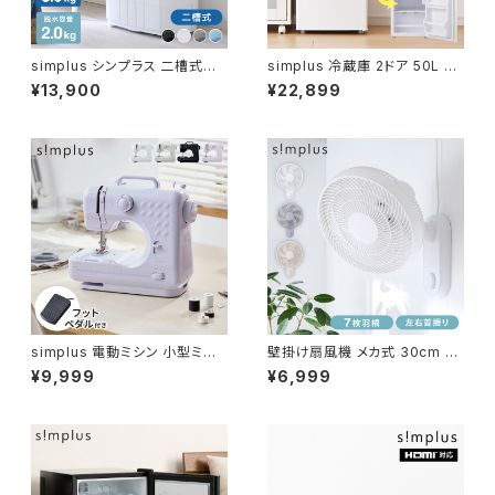
simplus シンプラス 二槽式洗
simplus 冷蔵庫 2ドア 50L コ
濯機 脱水付き 小型洗濯機 SP-
ンパクト セカンド冷蔵庫 一人暮
¥13,900
¥22,899
NWM01
らし オフィス 右開き 新生活 コ
ンパクト 温度調整可 冷凍冷蔵
庫 SP-50LD2 シンプラス
simplus 電動ミシン 小型ミシ
壁掛け扇風機 メカ式 30cm 7
ン 12種類 縫い目 初心者向け
枚羽 扇風機 シンプル 首振り 風
¥9,999
¥6,999
簡単操作 フットコントローラー
量3段階 ダイヤル式 お手入れ
LEDライト ミシン糸 ボビン 軽
簡単 コンパクト 省スペース 紐
量 2WAY給電 手作り 子供 家庭
付き 換気 羽根分解 洗える sim
用 新生活 シンプラス SP-MS0
plus シンプラス SP-30KMD-
1【送料無料】
01