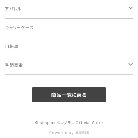
洗濯機
アパレル
掃除機
バッグ
キャリーケース
電動モップ
メンズ
AV機器
自転車
カーペットクリーナー
レディース
シュレッダー
季節家電
照明器具
扇風機
商品一覧に戻る
電動モップ
サーキュレーター
自動開閉ゴミ箱
スポットクーラー
© simplus シンプラス Official Store
Powered by