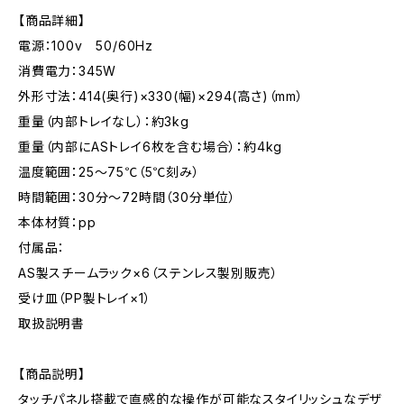
【商品詳細】
電源：100v 50/60Hz
消費電力：345W
外形寸法：414(奥行)×330(幅)×294(高さ)（mm）
重量（内部トレイなし）：約3kg
重量（内部にASトレイ6枚を含む場合）：約4kg
温度範囲：25～75℃（5℃刻み）
時間範囲：30分～72時間（30分単位）
本体材質：pp
付属品：
AS製スチームラック×6（ステンレス製別販売）
受け皿（PP製トレイ×1）
取扱説明書
【商品説明】
タッチパネル搭載で直感的な操作が可能なスタイリッシュなデザ