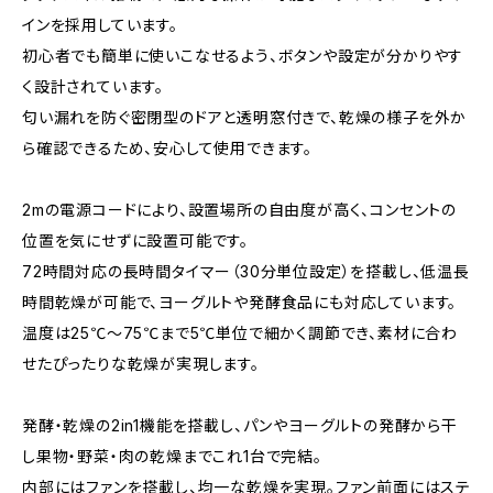
インを採用しています。
初心者でも簡単に使いこなせるよう、ボタンや設定が分かりやす
く設計されています。
匂い漏れを防ぐ密閉型のドアと透明窓付きで、乾燥の様子を外か
ら確認できるため、安心して使用できます。
2mの電源コードにより、設置場所の自由度が高く、コンセントの
位置を気にせずに設置可能です。
72時間対応の長時間タイマー（30分単位設定）を搭載し、低温長
時間乾燥が可能で、ヨーグルトや発酵食品にも対応しています。
温度は25℃～75℃まで5℃単位で細かく調節でき、素材に合わ
せたぴったりな乾燥が実現します。
発酵・乾燥の2in1機能を搭載し、パンやヨーグルトの発酵から干
し果物・野菜・肉の乾燥までこれ1台で完結。
内部にはファンを搭載し、均一な乾燥を実現。ファン前面にはステ