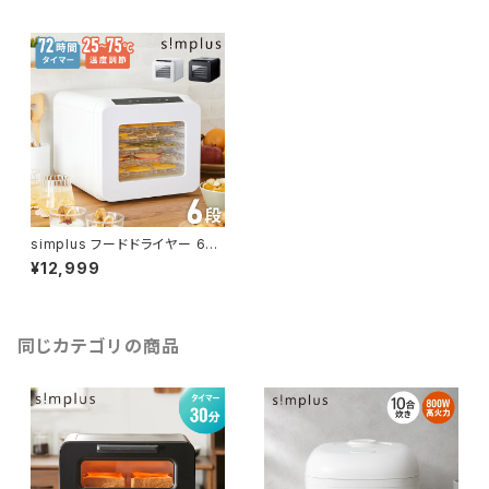
simplus フードドライヤー 6段
ディハイドレーター 食品乾燥 お
¥12,999
やつ ドライフード フルーツ 果物
野菜 肉類 ハーブ 干し芋 長期
保存食 ペットフード おつまみ
家庭用 シンプラス SP-FD02
同じカテゴリの商品