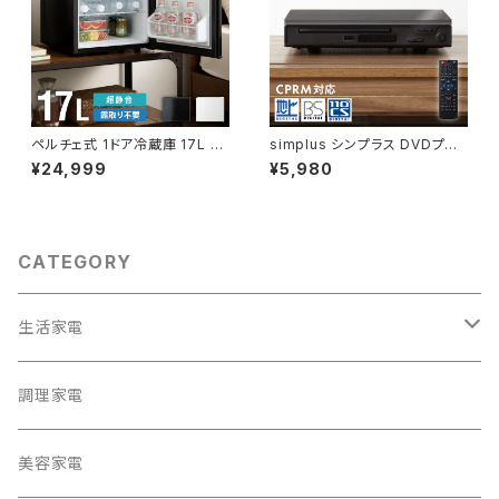
ペルチェ式 1ドア冷蔵庫 17L 超
simplus シンプラス DVDプレ
静音 低振動 軽量 コンパクト 温
イヤー HDMI対応 リモコン付き
¥24,999
¥5,980
度調整 省エネ 右開き 仕切り サ
HDVD-01
ブ冷蔵庫 ミニ冷蔵庫 霜取り不
要 おしゃれ 一人暮らし simplu
s シンプラス SP-17LPCH シン
プル 小型
CATEGORY
生活家電
テレビ
調理家電
冷蔵庫・冷凍庫
美容家電