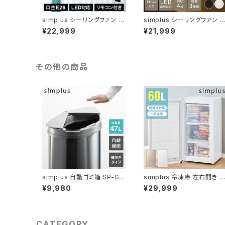
simplus シーリングファン L
simplus シーリングファン L
ED対応 照明4灯 リモコン操
ED対応 照明4灯 リモコン操
¥22,999
¥21,999
作 風量3段階 天井照明 8畳
作 風量3段階 天井照明 8畳
10畳 12畳 おしゃれファン ラ
10畳 12畳 おしゃれ ファン ラ
イト エコ 省エネ リバーシブ
イト エコ 省エネ リバーシブ
ル羽根 木目 メタリック led S
ル羽根 ブラウン ナチュラル l
P-SLF01 シンプラス
d SP-SLF01 シンプラス
その他の商品
simplus 自動ゴミ箱 SP-GB
simplus 冷凍庫 左右開き 6
K01 特許技術 自動開閉 47L
0L 家庭用 小型 ノンフロン 
¥9,980
¥29,999
シンプラス 横開き ゴミ箱
開き 業務用 フリーザー スト
カー スリム 冷凍食品 保存 
トック SP-60LRFD1 シンプ
ラス
CATEGORY