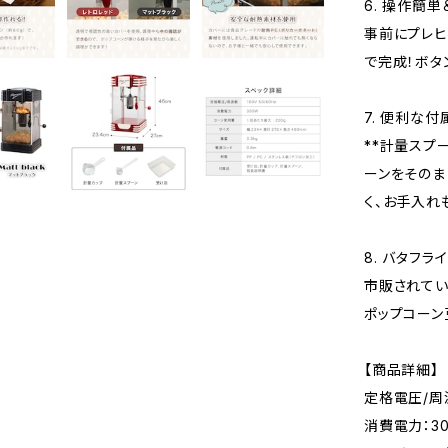
6. 操作簡
事前にプレヒ
で完成！ボタ
7. 便利な
**計量スプ
ーンをそのま
く、お手入れ
8. バタフ
市販されてい
ポップコーン
【商品詳細】
定格電圧/周波
消費電力：3