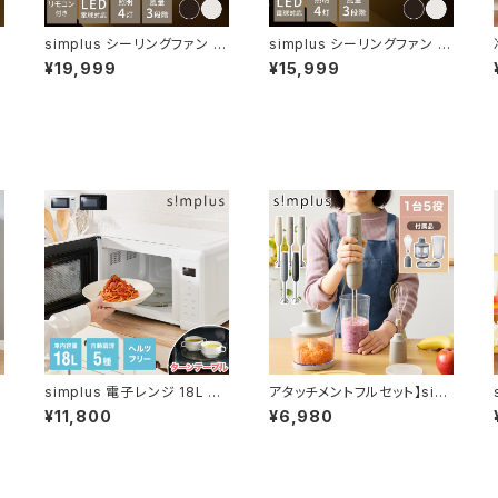
simplus シーリングファン L
simplus シーリングファン L
ED対応 照明4灯 リモコン操
ED対応 照明4灯 風量3段階
¥19,999
¥15,999
作 風量3段階 天井照明 8畳
天井照明 8畳 10畳 12畳 おし
10畳 12畳 おしゃれ ファン ラ
ゃれ インテリア ファン ライト
イト エコ 省エネ リバーシブ
エコ 省エネ リバーシブル羽
e
ル羽根 ブラウン ホワイト led
根 ブラウン ホワイト led SP-
SP-SLF01 シンプラス
SLF01 シンプラス
simplus 電子レンジ 18L タ
アタッチメントフルセット】sim
前
ーンテーブル式 ヘルツフリー
plus ハンドブレンダー フード
¥11,800
¥6,980
ッ
600W 500W 単機能 シンプ
プロセッサー ブレンダー ミキ
ス
ル チャイルドロック付き 新生
サー チョッパー 離乳食 介護
活 一人暮らし ひとり暮らし
食 多機能 時短 スムージー
鍋キズ防止 氷も砕ける シン
プラス SP-BD02