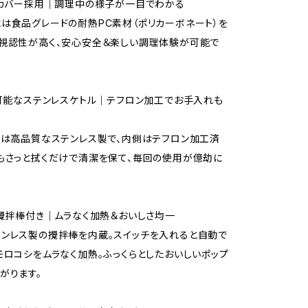
明カバー採用｜調理中の様子が一目でわかる
は食品グレードの耐熱PC素材（ポリカーボネート）を
視認性が高く、安心安全＆楽しい調理体験が可能で
し可能なステンレスケトル｜テフロン加工でお手入れも
）は高品質なステンレス製で、内側はテフロン加工済
もさっと拭くだけで清潔を保て、毎回の使用が億劫に
転攪拌棒付き｜ムラなく加熱＆おいしさ均一
ンレス製の攪拌棒を内蔵。スイッチを入れると自動で
モロコシをムラなく加熱。ふっくらとしたおいしいポップ
がります。