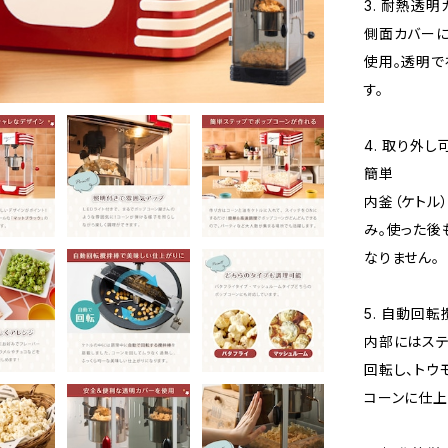
3. 耐熱透
側面カバーに
使用。透明で
す。
4. 取り外
簡単
内釜（ケトル
み。使った後
なりません。
5. 自動回
内部にはステ
回転し、トウ
コーンに仕上