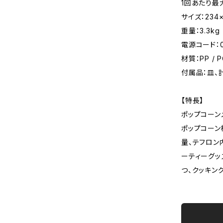
1回あたり最
サイズ：234×
重量：3.3kg
電源コード：0
材質：PP /
付属品：皿、
【特長】
ポップコーン
ポップコーン
量、テフロン
ーティーグッ
つ、クッキン