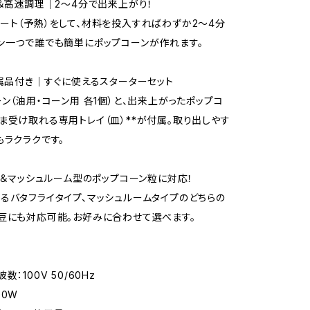
単＆高速調理｜2～4分で出来上がり！
ート（予熱）をして、材料を投入すればわずか2～4分
ン一つで誰でも簡単にポップコーンが作れます。
付属品付き｜すぐに使えるスターターセット
ーン（油用・コーン用 各1個）と、出来上がったポップコ
ま受け取れる専用トレイ（皿）**が付属。取り出しやす
もラクラクです。
ライ＆マッシュルーム型のポップコーン粒に対応！
るバタフライタイプ、マッシュルームタイプのどちらの
豆にも対応可能。お好みに合わせて選べます。
数：100V 50/60Hz
00W