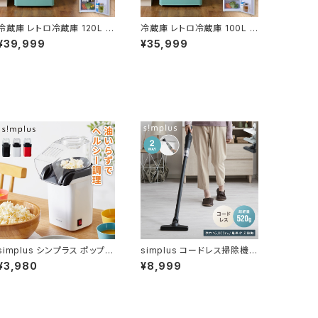
冷蔵庫 レトロ冷蔵庫 120L 2
冷蔵庫 レトロ冷蔵庫 100L 2
ドア 一人暮らし レトロ レトロ
ドア 一人暮らし レトロ レトロ
¥39,999
¥35,999
カラー デザイン サブ 冷凍 冷
カラー デザイン サブ 冷凍 冷
蔵 おしゃれ かわいい アイボ
蔵 おしゃれ かわいい アイボ
リー ミントグリーン キッチン
リー ミントグリーン キッチン
家電 新生活 simplus シンプ
家電 新生活 simplus シンプ
ラス SP-120LRD2【送料無
ラス SP-100LRD2【送料無
料】
料】
simplus シンプラス ポップコ
simplus コードレス掃除機
ーンメーカー SP-PM01
スティック ハンディ 2way 超
¥3,980
¥8,999
軽量 紙パック不要 超強力吸
引 15000pa 8000pa コン
パクト 小型掃除機 車用掃除
機 多機能 充電式 ノズル6種
付き シンプラス SP-VC02