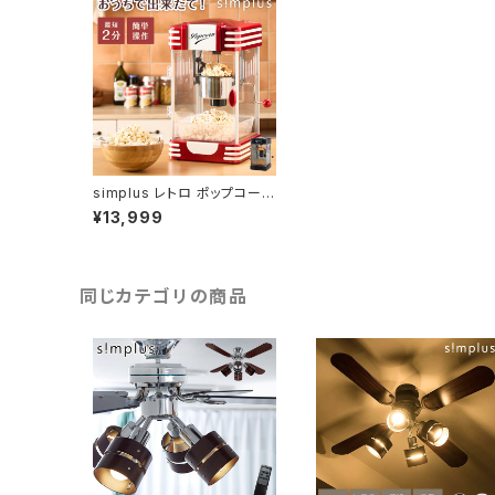
simplus レトロ ポップコーン
メーカー ポップコーンマシン
¥13,999
味付け 家庭用 大容量 縁日
お祭り 子供 簡単手入れ イベ
ント 映画観賞 おやつ クッキン
グトイ おしゃれ シンプラス S
P-PM02
同じカテゴリの商品