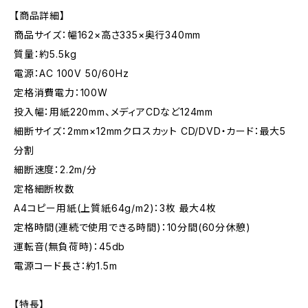
【商品詳細】
商品サイズ：幅162×高さ335×奥行340mm
質量：約5.5kg
電源：AC 100V 50/60Hz
定格消費電力：100W
投入幅：用紙220mm、メディアCDなど124mm
細断サイズ：2mm×12mmクロスカット CD/DVD・カード：最大5
分割
細断速度：2.2m/分
定格細断枚数
A4コピー用紙(上質紙64g/m2)：3枚 最大4枚
定格時間(連続で使用できる時間)：10分間(60分休憩)
運転音(無負荷時)：45db
電源コード長さ：約1.5m
【特長】