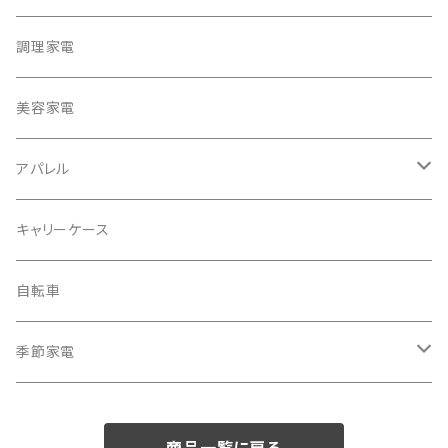
テレビ
調理家電
冷蔵庫・冷凍庫
美容家電
洗濯機
アパレル
掃除機
バッグ
キャリーケース
電動モップ
メンズ
AV機器
自転車
カーペットクリーナー
レディース
シュレッダー
季節家電
照明器具
扇風機