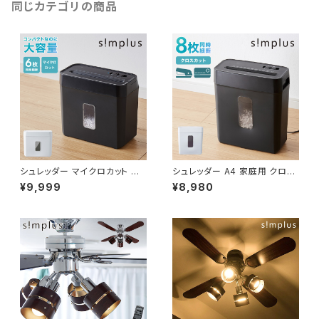
P-SRD03
同じカテゴリの商品
シュレッダー マイクロカット 定
シュレッダー A4 家庭用 クロス
格5枚 最大6枚同時細断 電動
カット 静音 ホッチキス カード可
¥9,999
¥8,980
小型 家用 オフィス 卓上 コンパ
6枚細断 コンパクト 電動 オフィ
クト 個人情報 ホチキス はがき
ス 業務用 同時細断 事務 テレワ
写真 5分連続使用 8L simplus
ーク パーソナルシュレッダー 5
シンプラス SP-SRD02【送料無
枚細断 simplus シンプラス SP
料】
-SRD01