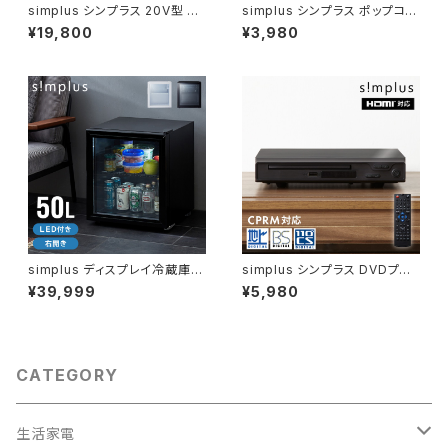
simplus シンプラス 20V型 液
simplus シンプラス ポップコー
晶テレビ 1波 SP-20TVD-01
ンメーカー SP-PM01
¥19,800
¥3,980
simplus ディスプレイ冷蔵庫 5
simplus シンプラス DVDプレ
0L ガラストップ コンプレッサー
イヤー HDMI対応 リモコン付き
¥39,999
¥5,980
式 温度設定0-10℃ 1ドア LED
HDVD-01
ライト 右開き サブ冷蔵庫 省エ
ネ 高さ調節 おしゃれ 一人暮ら
し シンプラス SP-50DSL
CATEGORY
生活家電