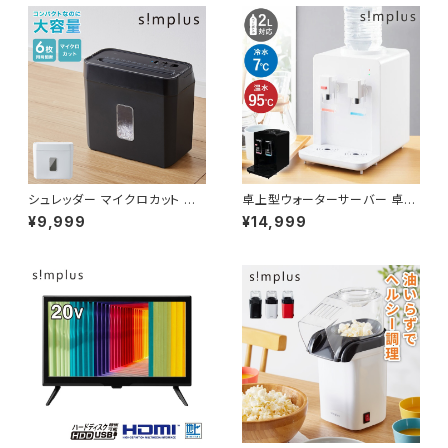
シュレッダー マイクロカット 定
卓上型ウォーターサーバー 卓上
格5枚 最大6枚同時細断 電動
ペットボトル対応 プッシュ式 温
¥9,999
¥14,999
小型 家用 オフィス 卓上 コンパ
水 冷水 ボトル ロック付き サー
クト 個人情報 ホチキス はがき
バー 給水 冷水器 コンパクト 2L
写真 5分連続使用 8L simplus
simplus シンプラス SP-01WT
シンプラス SP-SRD02【送料無
S
料】