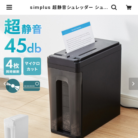
simplus 超静音シュレッダー シュレ
ッダー機 マイクロカット 電動 ホッチ
キス対応 家用 オフィス 業務用 コンパ
クト 個人情報 定格3枚 10分連続使
用 カード CD/DVD 7.5L シンプラス
SP-SRD03 | simplus シンプラス
Official Store