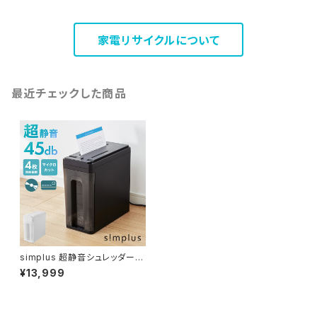
家電リサイクルについて
最近チェックした商品
simplus 超静音シュレッダー
シュレッダー機 マイクロカット
¥13,999
電動 ホッチキス対応 家用 オフ
ィス 業務用 コンパクト 個人情
報 定格3枚 10分連続使用 カー
ド CD/DVD 7.5L シンプラス S