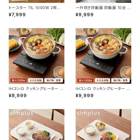
トースター 11L 1000W 2枚焼き
一升炊き炊飯器 炊飯器 10合 マ
オーブントースター 100℃~23
イコン式 炊飯ジャー 白米 無洗
¥7,999
¥9,999
0℃ タイマー付き 温度無段階調
米 早炊き 玄米 お粥 雑穀米 ス
整 コンパクト 大容量 シンプル
チーム調理 保温 予約 機能 シン
ピザ おしゃれ 一人暮らし simp
プルデザイン ご飯 高火力 手入
lus シンプラス SP-TT02【送料
れ簡単 simplus シンプラス SP
無料】
-RCMC10【送料無料】
IHコンロ クッキングヒーター 10
IHコンロ クッキングヒーター 14
00W 卓上IH調理器 1口 8段階
00W 卓上IH調理器 1口 8段階
¥8,999
¥9,999
揚げ物 高火力 切り忘れ防止 保
揚げ物 高火力 切り忘れ防止 保
温 タイマー機能 コンパクト 台
温 タイマー機能 コンパクト 台
所 食卓 一人暮らし 自炊 新生活
所 食卓 一人暮らし 自炊 新生活
simplus シンプラス SP-NIHC
simplus シンプラス SP-NIHC
01-BK【送料無料】
02-BK【送料無料】