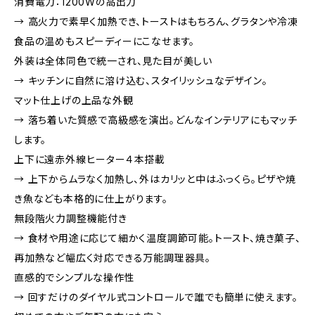
消費電力：1200Wの高出力
→ 高火力で素早く加熱でき、トーストはもちろん、グラタンや冷凍
食品の温めもスピーディーにこなせます。
外装は全体同色で統一され、見た目が美しい
→ キッチンに自然に溶け込む、スタイリッシュなデザイン。
マット仕上げの上品な外観
→ 落ち着いた質感で高級感を演出。どんなインテリアにもマッチ
します。
上下に遠赤外線ヒーター４本搭載
→ 上下からムラなく加熱し、外はカリッと中はふっくら。ピザや焼
き魚なども本格的に仕上がります。
無段階火力調整機能付き
→ 食材や用途に応じて細かく温度調節可能。トースト、焼き菓子、
再加熱など幅広く対応できる万能調理器具。
直感的でシンプルな操作性
→ 回すだけのダイヤル式コントロールで誰でも簡単に使えます。