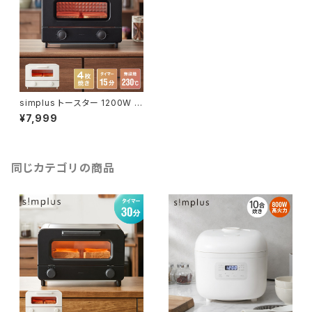
simplus トースター 1200W 4
枚焼き オーブントースター 8
¥7,999
0℃~230℃ タイマー付き 温度
無段階調整 コンパクト マット シ
ンプル ピザ おしゃれ シンプラス
SP-TF01 一人暮らし
同じカテゴリの商品