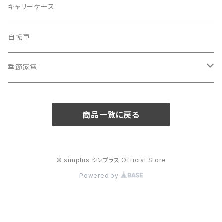
掃除機
バッグ
キャリーケース
電動モップ
メンズ
AV機器
自転車
カーペットクリーナー
レディース
シュレッダー
季節家電
照明器具
扇風機
商品一覧に戻る
電動モップ
サーキュレーター
自動開閉ゴミ箱
スポットクーラー
© simplus シンプラス Official Store
Powered by
体重計
電気ポット