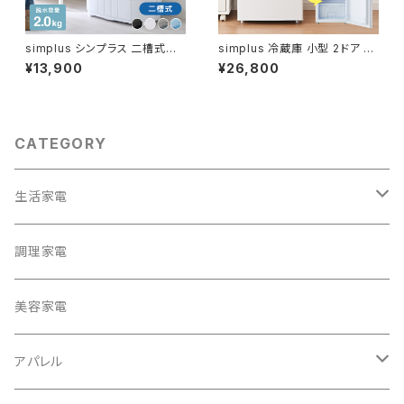
simplus シンプラス 二槽式洗
simplus 冷蔵庫 小型 2ドア 9
濯機 脱水付き 小型洗濯機 SP-
0L 右開き シンプラス SP-90L
¥13,900
¥26,800
NWM01
D2
CATEGORY
生活家電
テレビ
調理家電
冷蔵庫・冷凍庫
美容家電
洗濯機
アパレル