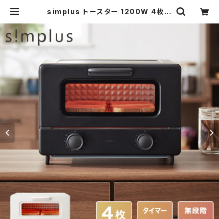
simplus トースター 1200W 4枚焼
き オーブントースター 80℃~230℃
タイマー付き 温度無段階調整 コンパ
クト マット シンプル ピザ おしゃれ シ
ンプラス SP-TF01 一人暮らし | si
mplus シンプラス Official Store