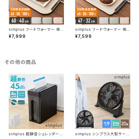
simplus フードウォーマー 保
simplus フードウォーマー 保
温プレート プレート6枚用 ホッ
温プレート プレート4枚用 ホッ
¥7,999
¥7,599
トプレート 食事マット シリコン
トプレート 食事マット シリコン
製 防水 10秒急速加熱 60~10
製 防水 10秒急速加熱 60~10
0℃ 3段階温度調節 折り畳み式
0℃ 3段階温度調節 折り畳み式
家庭用 操作簡単 お手入れ簡単
家庭用 操作簡単 お手入れ簡単
シンプラス SP-HWP01 食品保
シンプラス SP-HWP02 食品保
その他の商品
温機
温機
simplus 超静音シュレッダー
simplus シンプラス大型サーキ
シュレッダー機 マイクロカット
ュレーター 扇風機 送風機