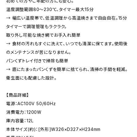
初めての方やご年配の方にも安心。
温度調整範囲80～230℃、タイマー最大15分
→ 幅広い温度帯で、低温調理から高温焼きまで自由自在。15分
タイマーで調理管理もラクラク。
取り外し可能な焼き網でお手入れ簡単
→ 食材の汚れもすぐに洗えて、いつでも清潔に保てます。使用後
のメンテナンスが苦になりません。
パンくずトレイ付きで掃除も簡単
→ 底にたまったパンくずを簡単に捨てられ、清掃の手間を軽減。
衛生面にも配慮した設計。
【商品詳細】
電源：AC100V 50/60Hz
消費電力：1200W
庫内容量：12L
本体サイズ(約)：[外形]W326×D327×H234mm