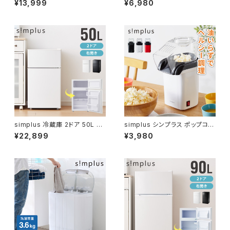
¥13,999
¥6,980
電動 ホッチキス対応 家用 オフ
ィス 業務用 コンパクト 個人情
報 定格3枚 10分連続使用 カー
ド CD/DVD 7.5L シンプラス S
P-SRD03
simplus 冷蔵庫 2ドア 50L コ
simplus シンプラス ポップコー
ンパクト セカンド冷蔵庫 一人暮
ンメーカー SP-PM01
¥22,899
¥3,980
らし オフィス 右開き 新生活 コ
ンパクト 温度調整可 冷凍冷蔵
庫 SP-50LD2 シンプラス