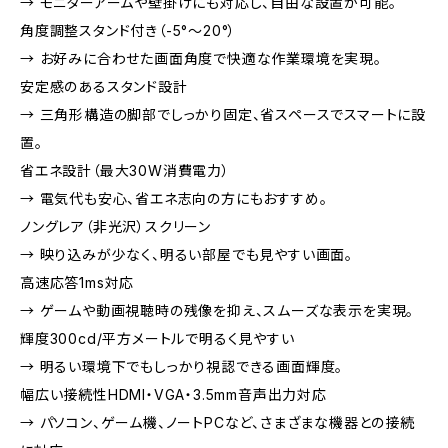
→ モニターアームや壁掛けにも対応し、自由な設置が可能。
角度調整スタンド付き（-5°～20°）
→ お好みに合わせた画面角度で快適な作業環境を実現。
安定感のあるスタンド設計
→ 三角形構造の脚部でしっかり固定、省スペースでスマートに設
置。
省エネ設計（最大30W消費電力）
→ 電気代も安心、省エネ志向の方にもおすすめ。
ノングレア（非光沢）スクリーン
→ 映り込みが少なく、明るい部屋でも見やすい画面。
高速応答1ms対応
→ ゲームや動画視聴時の残像を抑え、スムーズな表示を実現。
輝度300cd/平方メートルで明るく見やすい
→ 明るい環境下でもしっかり視認できる画面輝度。
幅広い接続性HDMI・VGA・3.5mm音声出力対応
→ パソコン、ゲーム機、ノートPCなど、さまざまな機器との接続