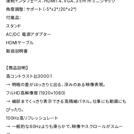
接続インタフェース：HDMI1.4、VGA、3.5ｍｍミニジャック
角度調整：サポート（-5°±2°/20°±2°）
付属品：
スタンド
AC/DC 電源アダプター
HDMIケーブル
取扱説明書
【商品説明】
高コントラスト比3000:1
→ 明暗の差がはっきりと出る、深みのある映像表現。
フルHD高解像度（1920×1080）
→ 細部までくっきり表示できる高精細パネル。仕事にも動画にも
ぴったり。
100Hz高リフレッシュレート
→ 一般的な60Hzよりも滑らかで、映像やスクロールがスムー