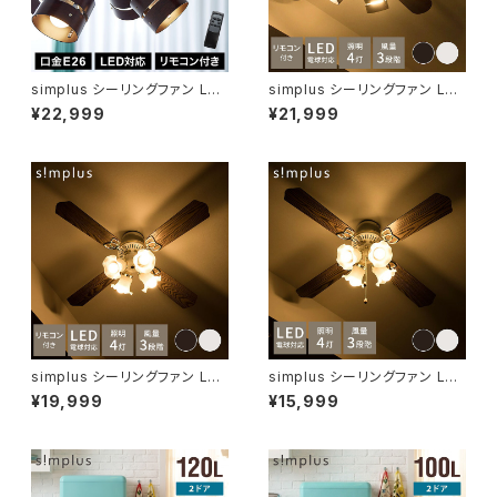
simplus シーリングファン LED
simplus シーリングファン LED
対応 照明4灯 リモコン操作 風
対応 照明4灯 リモコン操作 風
¥22,999
¥21,999
量3段階 天井照明 8畳 10畳 12
量3段階 天井照明 8畳 10畳 12
畳 おしゃれファン ライト エコ
畳 おしゃれ ファン ライト エコ
省エネ リバーシブル羽根 木目
省エネ リバーシブル羽根 ブラウ
メタリック led SP-SLF01 シン
ン ナチュラル led SP-SLF01
プラス
シンプラス
simplus シーリングファン LED
simplus シーリングファン LED
対応 照明4灯 リモコン操作 風
対応 照明4灯 風量3段階 天井
¥19,999
¥15,999
量3段階 天井照明 8畳 10畳 12
照明 8畳 10畳 12畳 おしゃれ
畳 おしゃれ ファン ライト エコ
インテリア ファン ライト エコ 省
省エネ リバーシブル羽根 ブラウ
エネ リバーシブル羽根 ブラウン
ン ホワイト led SP-SLF01 シ
ホワイト led SP-SLF01 シンプ
ンプラス
ラス