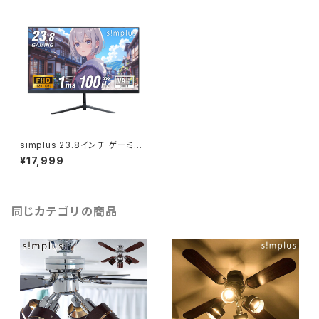
simplus 23.8インチ ゲーミン
グモニター PCモニター 100Hz
¥17,999
1920×1080 FHD 1080p 1ms
高速応答 薄型 液晶ディスプレ
イ ノングレア 非光沢モニター パ
ソコン VA チルト調整 シンプラ
ス SP-NMT23
同じカテゴリの商品