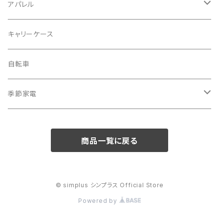
洗濯機
アパレル
掃除機
バッグ
キャリーケース
電動モップ
メンズ
AV機器
自転車
カーペットクリーナー
レディース
シュレッダー
季節家電
照明器具
扇風機
商品一覧に戻る
電動モップ
サーキュレーター
自動開閉ゴミ箱
スポットクーラー
© simplus シンプラス Official Store
Powered by
体重計