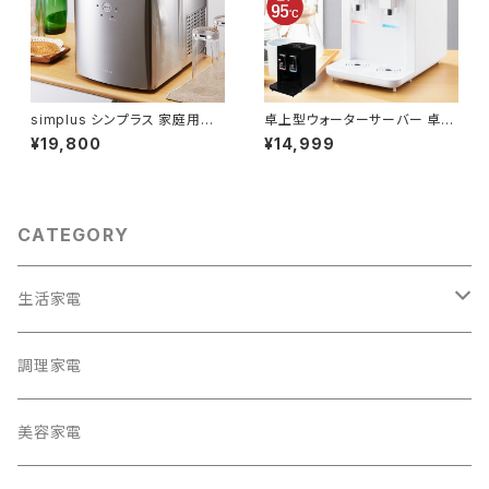
simplus シンプラス 家庭用製
卓上型ウォーターサーバー 卓上
氷機 SP-CED01 シルバー
ペットボトル対応 プッシュ式 温
¥19,800
¥14,999
水 冷水 ボトル ロック付き サー
バー 給水 冷水器 コンパクト 2L
simplus シンプラス SP-01WT
S
CATEGORY
生活家電
テレビ
調理家電
冷蔵庫・冷凍庫
美容家電