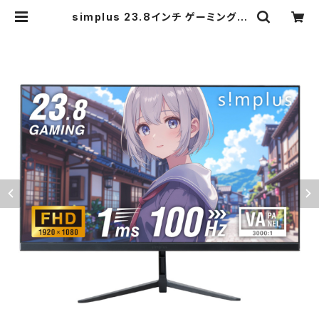
simplus 23.8インチ ゲーミングモ
ニター PCモニター 100Hz 1920×1
080 FHD 1080p 1ms高速応答 薄
型 液晶ディスプレイ ノングレア 非光
沢モニター パソコン VA チルト調整
シンプラス SP-NMT23 | simplus
シンプラス Official Store