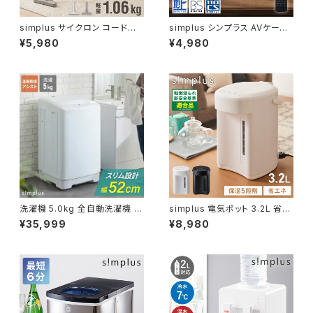
simplus サイクロン コード式
simplus シンプラス AVケーブ
掃除機 2WAY ハンディー サイ
ル 付属 リモコン付き SP-DVD
¥5,980
¥4,980
クロン掃除機 シンプラス SP-V
D-01
C01
洗濯機 5.0kg 全自動洗濯機 縦
simplus 電気ポット 3.2L 省エ
型洗濯機 一人暮らし 上開き 温
ネモード マイコン式 シンプラス
¥35,999
¥8,980
風乾燥 槽洗浄 予約タイマー 部
SP-PD32
屋干し チャイルドロック 新生活
脱水 節水 コンパクト 静音 小型
simplus シンプラス SP-ZWM
50