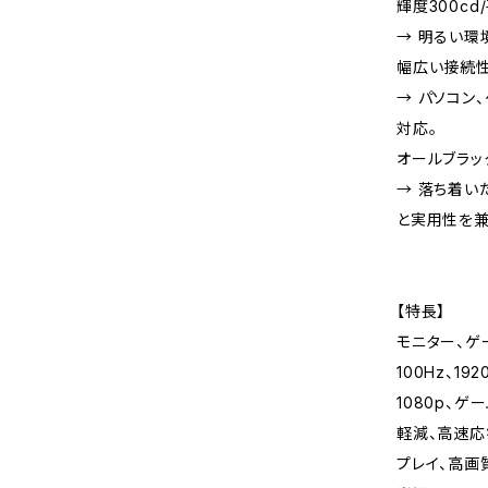
輝度300c
→ 明るい環
幅広い接続性H
→ パソコン
対応。
オールブラッ
→ 落ち着い
と実用性を兼
【特長】
モニター、ゲ
100Hz、19
1080p、
軽減、高速応
プレイ、高画