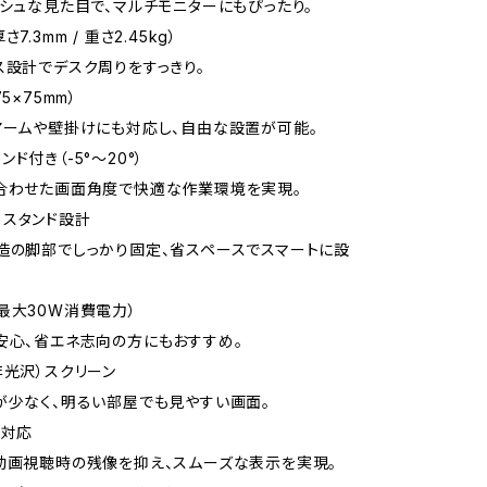
ッシュな見た目で、マルチモニターにもぴったり。
7.3mm / 重さ2.45kg）
ス設計でデスク周りをすっきり。
5×75mm）
アームや壁掛けにも対応し、自由な設置が可能。
ド付き（-5°～20°）
合わせた画面角度で快適な作業環境を実現。
スタンド設計
造の脚部でしっかり固定、省スペースでスマートに設
最大30W消費電力）
安心、省エネ志向の方にもおすすめ。
非光沢）スクリーン
が少なく、明るい部屋でも見やすい画面。
s対応
動画視聴時の残像を抑え、スムーズな表示を実現。