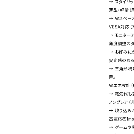
→ スタイリ
薄型・軽量（厚さ
→ 省スペー
VESA対応（7
→ モニター
角度調整スタン
→ お好みに
安定感のある
→ 三角形構
置。
省エネ設計（
→ 電気代も
ノングレア（
→ 映り込み
高速応答1m
→ ゲームや