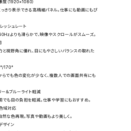
度（1920×1080）
くっきり表示できる高精細パネル。仕事にも動画にもぴ
フレッシュレート
60Hzよりも滑らかで、映像やスクロールがスムーズ。
用
力と視野角に優れ、目にもやさしいバランスの取れた
/170°
からでも色の変化が少なく、複数人での画面共有にも
リー＆ブルーライト軽減
用でも目の負担を軽減。仕事や学習にもおすすめ。
C色域対応
自然な色再現。写真や動画もより美しく。
デザイン