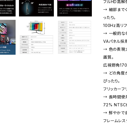
フルHD高解像
→ 細部まで
ったり。
100Hz高リ
→ 一般的な
VAパネル採
→ 色の表現
画質。
広視野角170°
→ どの角度
ぴったり。
フリッカーフ
→ 長時間使
72% NTS
→ 鮮やかで
フレームレス