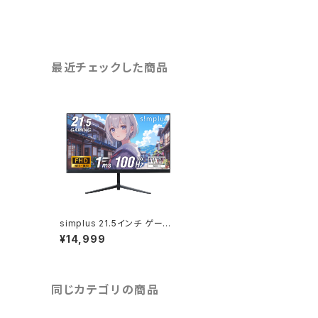
最近チェックした商品
simplus 21.5インチ ゲーミ
ングモニター PCモニター 10
¥14,999
0Hz 1920×1080 FHD 108
0p 1ms高速応答 薄型 液晶
ディスプレイ ノングレア 非光
沢モニター パソコン VA チル
ト調整 シンプラス SP-NMT2
同じカテゴリの商品
1