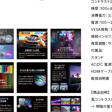
コントラスト比
輝度：300c
消費電力：≦
電源：100～24
VESA規格：
接続インタフェ
角度調整：サポー
付属品：
スタンド
AC/DC 電
HDMIケーブ
取扱説明書
【商品説明】
高コントラスト
→ 明暗の差