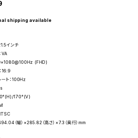
9
nal shipping available
1.5インチ
：VA
×1080@100Hz (FHD)
16:9
ート：100Hz
s
(H)/170°(V)
M
NTSC
4.04（幅）×285.82（高さ）×7.3（奥行）mm