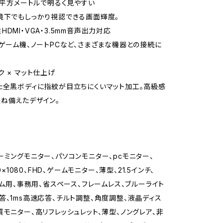
d/平方メートルで明るく見やすい
境下でもしっかり視認できる画面輝度。
DMI・VGA・3.5mm音声出力対応
、ゲーム機、ノートPCなど、さまざまな機器との接続に
ク × マット仕上げ
た全黒ボディに指紋が目立ちにくいマット加工。高級感
ね備えたデザイン。
ーミングモニター、パソコンモニター、pcモニター、
20×1080、FHD、ゲームモニター、薄型、21.5インチ、
ゲーム用、事務用、省スペース、フレームレス、ブルーライト
答、1ms高速応答、チルト調整、角度調整、液晶ディス
質モニター、高リフレッシュレット、薄型、ノングレア、非