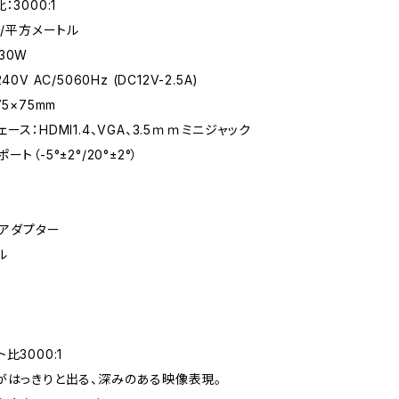
：3000:1
d/平方メートル
30W
0V AC/5060Hz (DC12V-2.5A)
75×75mm
ース：HDMI1.4、VGA、3.5ｍｍミニジャック
ト（-5°±2°/20°±2°）
源アダプター
ル
比3000:1
がはっきりと出る、深みのある映像表現。